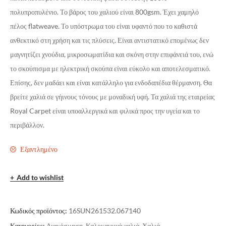
πολυπροπυλένιο. Το βάρος του χαλιού είναι 800gsm. Έχει χαμηλό
πέλος flatweave. Το υπόστρωμα του είναι υφαντό που το καθιστά
ανθεκτικό στη χρήση και τις πλύσεις. Είναι αντιστατικό επομένως δεν
μαγνητίζει χνούδια, μικροσωματίδια και σκόνη στην επιφάνειά του, ενώ
το σκούπισμα με ηλεκτρική σκούπα είναι εύκολο και αποτελεσματικό.
Επίσης, δεν μαδάει και είναι κατάλληλο για ενδοδαπέδια θέρμανση. Θα
βρείτε χαλιά σε γήινους τόνους με μοναδική υφή. Τα χαλιά της εταιρείας
Royal Carpet είναι υποαλλεργικά και φιλικά προς την υγεία και το
περιβάλλον.
Εξαντλημένο
Add to wishlist
Κωδικός προϊόντος:
16SUN261532.067140
Κατηγορίες:
Διακόσμηση
,
Καλοκαιρινά χαλιά
,
Χαλιά