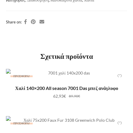
Share on:
Σχετικά προϊόντα
ΠΡΟΣΦΟΡΆ!
ΠΡΟΣΘΉΚΗ ΣΤΟ ΚΑΛΆΘΙ
Χαλί 140×200 All season 7001 Das μπεζ ανάγλυφο
62,93
€
89,90
€
ΠΡΟΣΦΟΡΆ!