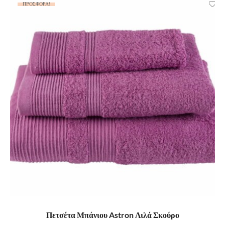
ΠΡΟΣΦΟΡΆ!
ΠΡΟΣΘΉΚΗ ΣΤΟ ΚΑΛΆΘΙ
Πετσέτα Μπάνιου Astron Λιλά Σκούρο