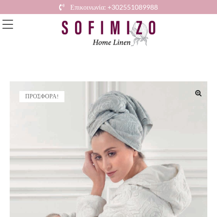
Επικοινωνία: +302551089988
ΠΡΟΣΦΟΡΆ!