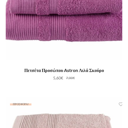
ΠΡΟΣΘΉΚΗ ΣΤΟ ΚΑΛΆΘΙ
Πετσέτα Προσώπου Astron Λιλά Σκούρο
5,60
€
7,00
€
ΠΡΟΣΦΟΡΆ!