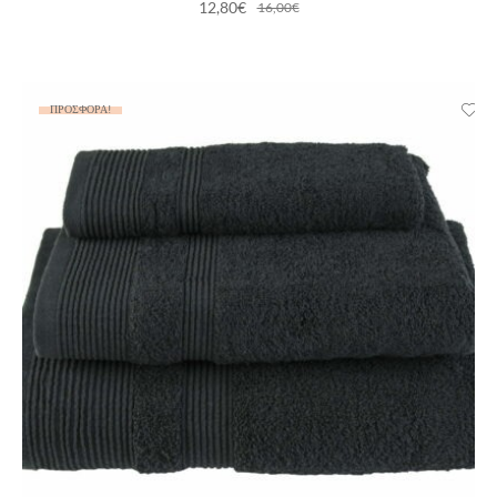
12,80
€
16,00
€
ΠΡΟΣΦΟΡΆ!