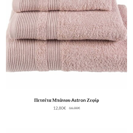
ΠΡΟΣΘΉΚΗ ΣΤΟ ΚΑΛΆΘΙ
Πετσέτα Μπάνιου Astron Ζεφίρ
12,80
€
16,00
€