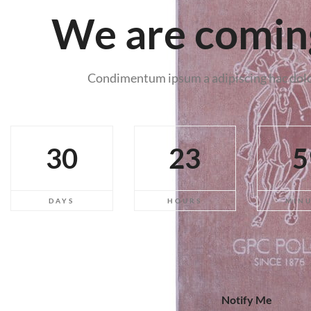
We are comin
Condimentum ipsum a adipiscing hac dolor
30
23
5
DAYS
HOURS
MIN
Notify Me