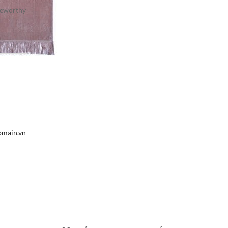
teworthy
omain.vn