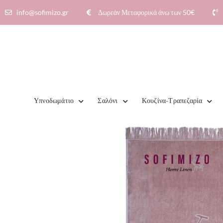
info@sofimizo.gr
Δωρεάν Μεταφορικά άνω των 50€​
Υπνοδωμάτιο
Σαλόνι
Κουζίνα-Τραπεζαρία