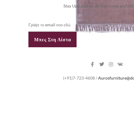
Stay Updated on all that’s new add no
(+91)7-723-4608 /
Aurosfurniture@d