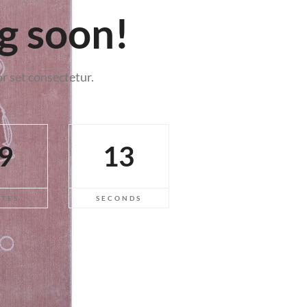
g soon!
 set consectetur.
9
12
UTES
SECONDS