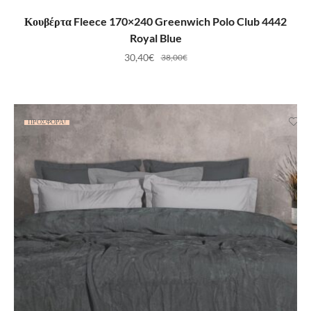
ΠΡΟΣΘΉΚΗ ΣΤΟ ΚΑΛΆΘΙ
Κουβέρτα Fleece 170×240 Greenwich Polo Club 4442
Royal Blue
30,40
€
38,00
€
ΠΡΟΣΦΟΡΆ!