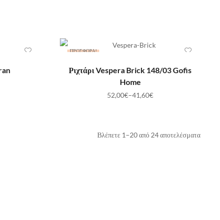
ΠΡΟΣΦΟΡΆ!
ΕΠΙΛΟΓΉ
ran
Ριχτάρι Vespera Brick 148/03 Gofis
Home
52,00
€
–
41,60
€
Βλέπετε 1–20 από 24 αποτελέσματα