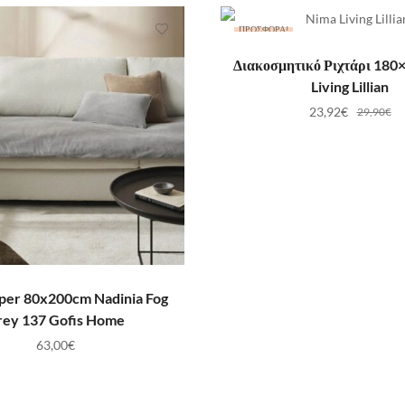
ΠΡΟΣΦΟΡΆ!
ΠΡΟΣΘΉΚΗ ΣΤΟ ΚΑ
Διακοσμητικό Ριχτάρι 180
Living Lillian
23,92
€
29,90
€
ΡΟΣΘΉΚΗ ΣΤΟ ΚΑΛΆΘΙ
per 80x200cm Nadinia Fog
rey 137 Gofis Home
63,00
€