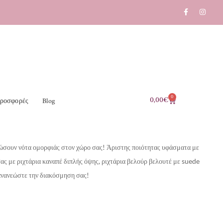
0
0,00
€
ροσφορές
Blog
δώσουν νότα ομορφιάς στον χώρο σας!
Άριστης ποιότητας υφάσματα με
σας με ριχτάρια καναπέ διπλής όψης, ριχτάρια βελούρ βελουτέ με suede
 ανανεώστε την διακόσμηση σας!