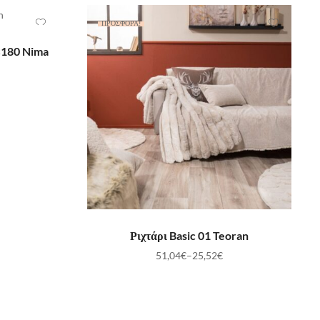
ΠΡΟΣΦΟΡΆ!
ΛΆΘΙ
×180 Nima
ΕΠΙΛΟΓΉ
Ριχτάρι Basic 01 Teoran
51,04
€
–
25,52
€