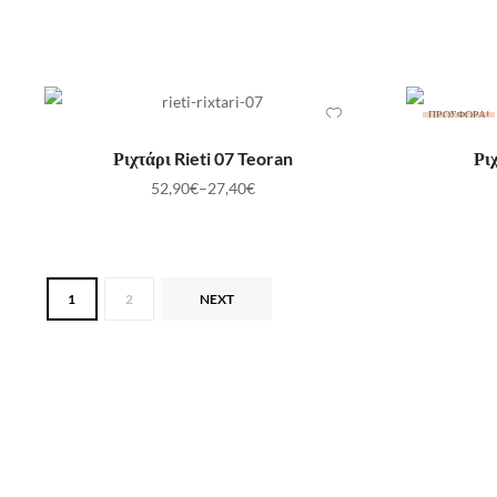
ΠΡΟΣΦΟΡΆ!
ΕΠΙΛΟΓΉ
Ριχτάρι Rieti 07 Teoran
Ρι
52,90
€
–
27,40
€
1
2
NEXT