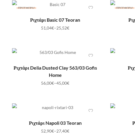
ΠΡΟΣΦΟΡΆ!
ΠΡΟΣΦΟΡΆ!
ΕΠΙΛΟΓΉ
Ριχτάρι Basic 07 Teoran
Ριχ
51,04
€
–
25,52
€
ΕΠΙΛΟΓΉ
Ριχτάρι Delia Dusted Clay 563/03 Gofis
Ριχ
Home
56,00
€
–
45,00
€
ΕΠΙΛΟΓΉ
Ριχτάρι Napoli 03 Teoran
Ρ
52,90
€
–
27,40
€