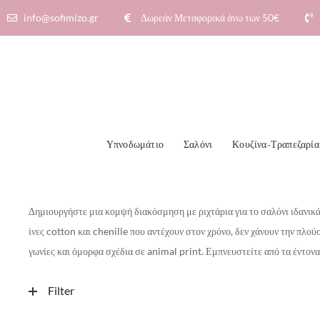
info@sofimizo.gr
Δωρεάν Μεταφορικά άνω των 50€​
Υπνοδωμάτιο
Σαλόνι
Κουζίνα-Τραπεζαρία
Δημιουργήστε μια κομψή διακόσμηση με ριχτάρια για το σαλόνι ιδανικ
ίνες cotton και chenille που αντέχουν στον χρόνο, δεν χάνουν την πλο
γωνίες και όμορφα σχέδια σε animal print.
Εμπνευστείτε από τα έντονα
Filter