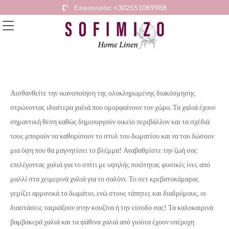
Επικοινωνία: +302551089988
Αισθανθείτε την ικανοποίηση της ολοκληρωμένης διακόσμησης
στρώνοντας ιδιαίτερα χαλιά που ομορφαίνουν τον χώρο. Τα χαλιά έχουν
σημαντική θέση καθώς δημιουργούν οικείο περιβάλλον και τα σχέδιά
τους μπορούν να καθορίσουν το στυλ του δωματίου και να του δώσουν
μια όψη που θα μαγνητίσει το βλέμμα!
Αναβαθμίστε την ζωή σας
επιλέγοντας χαλιά για το σπίτι με υψηλής ποιότητας φυσικές ίνες από
μαλλί στα χειμερινά χαλιά για το σαλόνι. Το σετ κρεβατοκάμαρας
γεμίζει αρμονικά το δωμάτιο, ενώ στους τάπητες και διαδρόμους, οι
διαστάσεις ταιριάζουν στην κουζίνα ή την είσοδο σας!
Τα καλοκαιρινά
βαμβακερά χαλιά και τα ψάθινα χαλιά από γιούτα έχουν υπέροχη