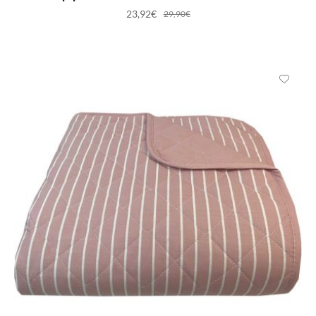
23,92
€
29,90
€