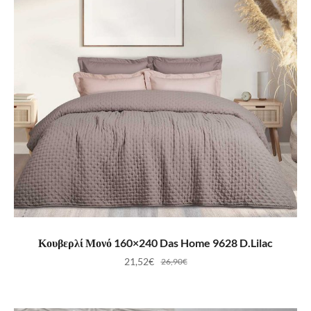
ΠΡΟΣΘΉΚΗ ΣΤΟ ΚΑΛΆΘΙ
Κουβερλί Μονό 160×240 Das Home 9628 D.Lilac
21,52
€
26,90
€