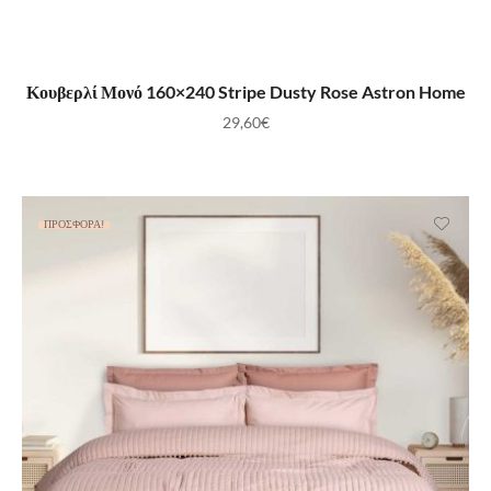
ΠΡΟΣΘΉΚΗ ΣΤΟ ΚΑΛΆΘΙ
Κουβερλί Μονό 160×240 Stripe Dusty Rose Astron Home
29,60
€
ΠΡΟΣΦΟΡΆ!