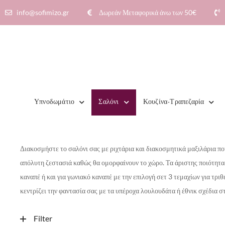
info@sofimizo.gr
Δωρεάν Μεταφορικά άνω των 50€​
Υπνοδωμάτιο
Σαλόνι
Κουζίνα-Τραπεζαρία
Διακοσμήστε το σαλόνι σας με ριχτάρια και διακοσμητικά μαξιλάρια π
απόλυτη ζεστασιά καθώς θα ομορφαίνουν το χώρο.
Τα άριστης ποιότητα
καναπέ ή και για γωνιακό καναπέ με την επιλογή σετ 3 τεμαχίων για τρι
κεντρίζει την φαντασία σας με τα υπέροχα λουλουδάτα ή έθνικ σχέδια 
Filter