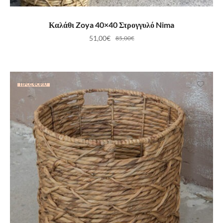
ΠΡΟΣΘΉΚΗ ΣΤΟ ΚΑΛΆΘΙ
Καλάθι Zoya 40×40 Στρογγυλό Nima
51,00
€
85,00
€
ΠΡΟΣΦΟΡΆ!