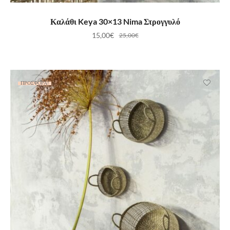
ΠΡΟΣΘΉΚΗ ΣΤΟ ΚΑΛΆΘΙ
Καλάθι Keya 30×13 Nima Στρογγυλό
15,00
€
25,00
€
ΠΡΟΣΦΟΡΆ!