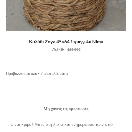
ΠΡΟΣΘΉΚΗ ΣΤΟ ΚΑΛΆΘΙ
Καλάθι Zoya 45×64 Στρογγυλό Nima
75,00
€
125,00
€
Προβάλλονται όλα - 7 αποτελέσματα
Μη χάνεις τις προσφορές
Είναι κρίμα!
Μπες στη λίστα και ενημερώσου πριν από