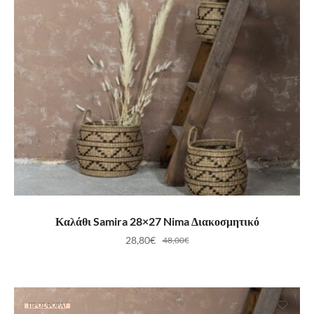
ΠΡΟΣΘΉΚΗ ΣΤΟ ΚΑΛΆΘΙ
Καλάθι Samira 28×27 Nima Διακοσμητικό
28,80
€
48,00
€
ΠΡΟΣΦΟΡΆ!