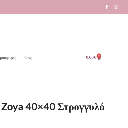
0
0,00
€
ροσφορές
Blog
 Zoya 40×40 Στρογγυλό