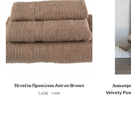
ΠΡΟΣΘΉΚΗ ΣΤΟ ΚΑΛΆΘΙ
ΠΡ
Πετσέτα Προσώπου Astron Brown
Διακοσμη
Velvety Po
5,60
€
7,00
€