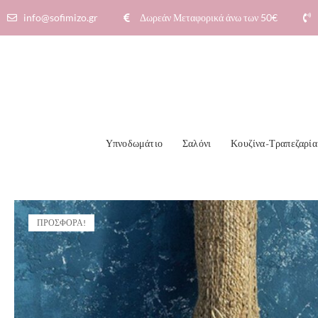
info@sofimizo.gr
Δωρεάν Μεταφορικά άνω των 50€​
Υπνοδωμάτιο
Σαλόνι
Κουζίνα-Τραπεζαρία
ΠΡΟΣΦΟΡΆ!