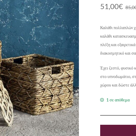
51,00
€
85,0
Καλάθι πολλαπλών χ
καλάθι κατασκευασμέ
πλέξη και εξαιρετικ
διακοσμητικό και σα
Έχει ζεστό, φυσικό 
στο υπνοδωμάτιο, στ
χώρου και δώστε άλ
1 σε απόθεμα