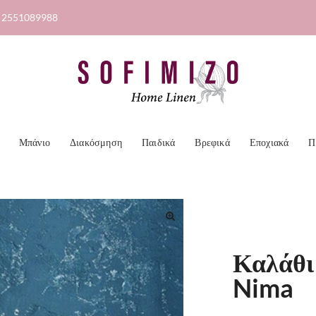
2551089988
Μπάνιο
Διακόσμηση
Παιδικά
Βρεφικά
Εποχιακά
Π
🔍
Καλάθι
Nima