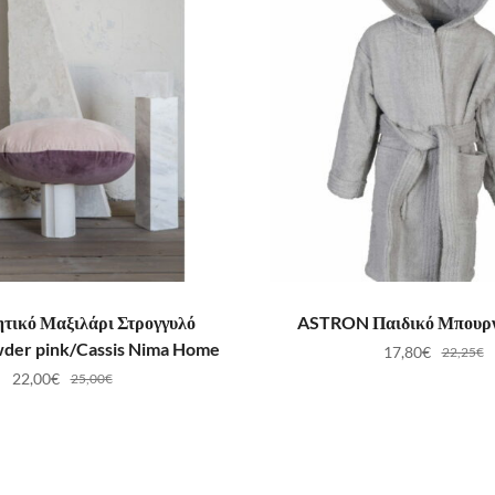
ΟΣΘΉΚΗ ΣΤΟ ΚΑΛΆΘΙ
ΕΠΙΛΟΓΉ
τικό Μαξιλάρι Στρογγυλό
ASTRON Παιδικό Μπουρν
wder pink/Cassis Nima Home
17,80
€
22,25
€
22,00
€
25,00
€