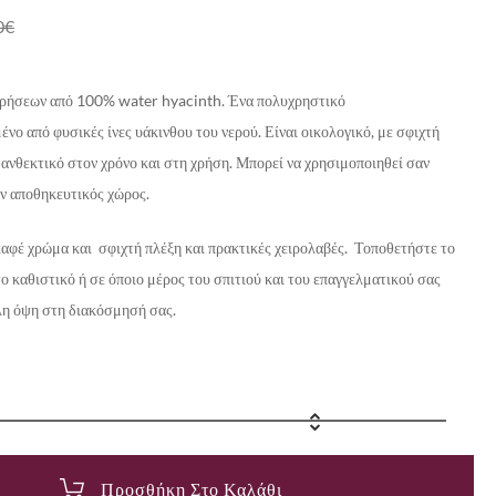
0
€
ρήσεων από 100% water hyacinth. Ένα πολυχρηστικό
νο από φυσικές ίνες υάκινθου του νερού. Είναι οικολογικό, με σφιχτή
ά ανθεκτικό στον χρόνο και στη χρήση. Μπορεί να χρησιμοποιηθεί σαν
ν αποθηκευτικός χώρος.
καφέ χρώμα και σφιχτή πλέξη και πρακτικές χειρολαβές. Τοποθετήστε το
ο καθιστικό ή σε όποιο μέρος του σπιτιού και του επαγγελματικού σας
λη όψη στη διακόσμησή σας.
Προσθήκη Στο Καλάθι