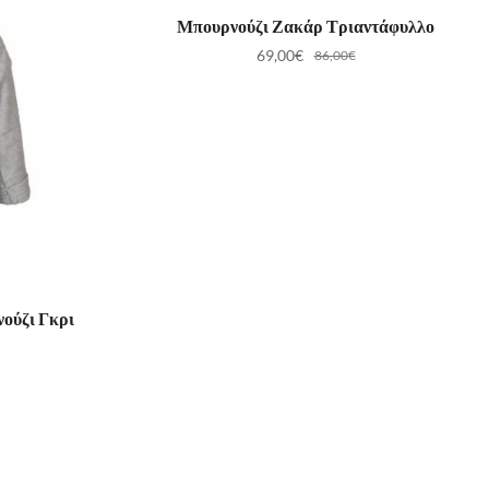
ΕΠΙΛΟΓΉ
Μπουρνούζι Ζακάρ Τριαντάφυλλο
69,00
€
86,00
€
ούζι Γκρι