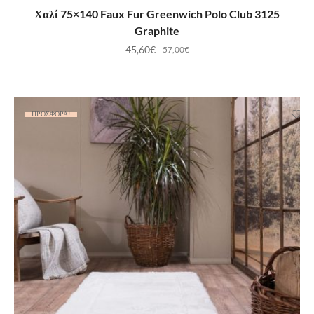
ΠΡΟΣΘΉΚΗ ΣΤΟ ΚΑΛΆΘΙ
Χαλί 75×140 Faux Fur Greenwich Polo Club 3125
Graphite
45,60
€
57,00
€
ΠΡΟΣΦΟΡΆ!