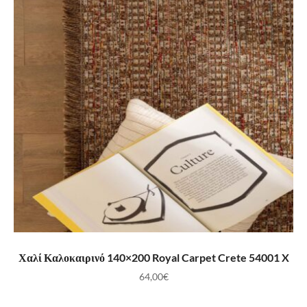
ΠΡΟΣΘΉΚΗ ΣΤΟ ΚΑΛΆΘΙ
Χαλί Καλοκαιρινό 140×200 Royal Carpet Crete 54001 X
64,00
€