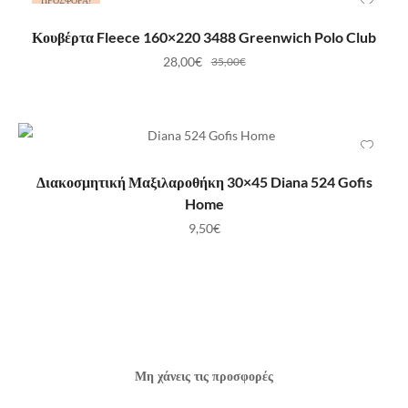
ΠΡΟΣΦΟΡΆ!
ΠΡΟΣΘΉΚΗ ΣΤΟ ΚΑΛΆΘΙ
Κουβέρτα Fleece 160×220 3488 Greenwich Polo Club
28,00
€
35,00
€
ΠΡΟΣΘΉΚΗ ΣΤΟ ΚΑΛΆΘΙ
Διακοσμητική Μαξιλαροθήκη 30×45 Diana 524 Gofis
Home
9,50
€
Μη χάνεις τις προσφορές