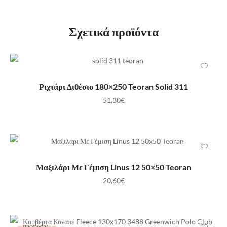
Σχετικά προϊόντα
ΠΡΟΣΘΉΚΗ ΣΤΟ ΚΑΛΆΘΙ
Ριχτάρι Διθέσιο 180×250 Teoran Solid 311
51,30
€
ΠΡΟΣΘΉΚΗ ΣΤΟ ΚΑΛΆΘΙ
Μαξιλάρι Με Γέμιση Linus 12 50×50 Teoran
20,60
€