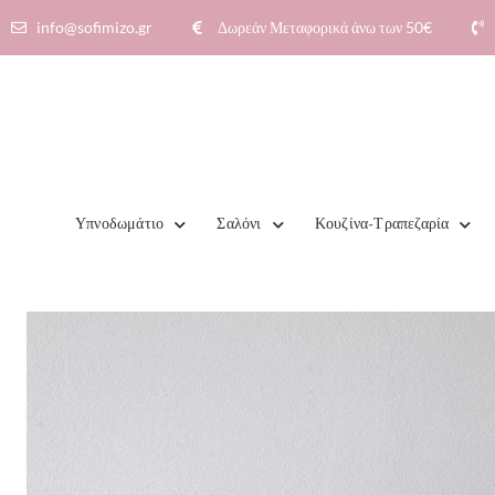
info@sofimizo.gr
Δωρεάν Μεταφορικά άνω των 50€​
Υπνοδωμάτιο
Σαλόνι
Κουζίνα-Τραπεζαρία