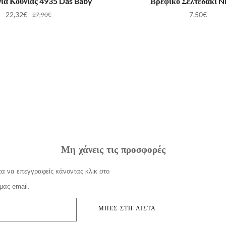
νια Κούνιας 4935 Das Baby
Βρεφικό Σελτεδάκι N
22,32
€
7,50
€
27,90
€
Μη χάνεις τις προσφορές
α να επεγγραφείς κάνοντας κλικ στο
μας email.
ΜΠΕΣ ΣΤΗ ΛΙΣΤΑ