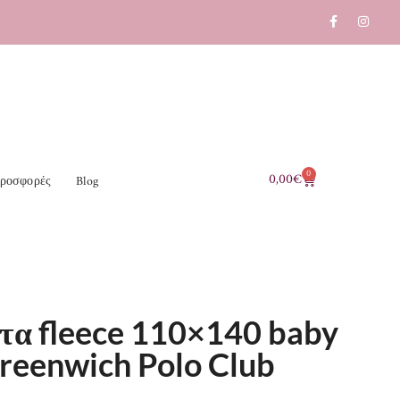
0
0,00
€
ροσφορές
Blog
τα fleece 110×140 baby
reenwich Polo Club