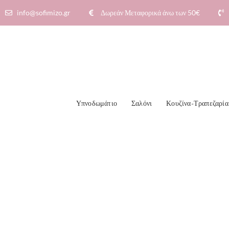
info@sofimizo.gr
Δωρεάν Μεταφορικά άνω των 50€​
Υπνοδωμάτιο
Σαλόνι
Κουζίνα-Τραπεζαρία