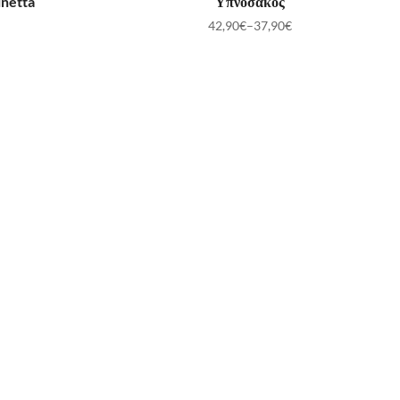
inetta
Υπνόσακος
42,90
€
–
37,90
€