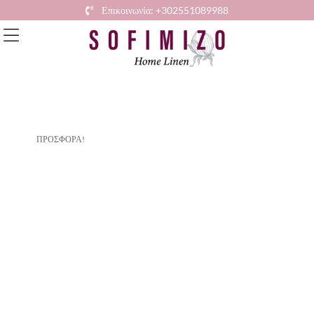
Επικοινωνία: +302551089988
ΠΡΟΣΦΟΡΆ!