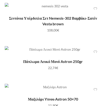
ΠΡΟΣΘΉΚΗ ΣΤΟ ΚΑΛΆΘΙ
Σεντόνια Υπέρδιπλα Σετ Nemesis-302 Βαμβάκι-Σατέν
Vesta brown
108,00
€
ΠΡΟΣΘΉΚΗ ΣΤΟ ΚΑΛΆΘΙ
Πάπλωμα Λευκό Μονό Astron 250gr
22,74
€
ΠΡΟΣΘΉΚΗ ΣΤΟ ΚΑΛΆΘΙ
Μαξιλάρι Yπνου Astron 50×70
11,90
€