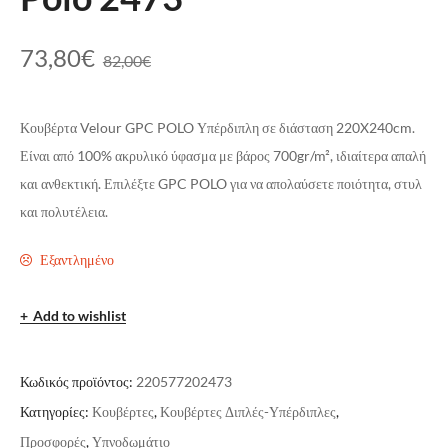
73,80
€
82,00
€
Κουβέρτα Velour GPC POLO Υπέρδιπλη σε διάσταση 220X240cm.
Είναι από 100% ακρυλικό ύφασμα με βάρος 700gr/m², ιδιαίτερα απαλή
και ανθεκτική. Επιλέξτε GPC POLO για να απολαύσετε ποιότητα, στυλ
και πολυτέλεια.
Εξαντλημένο
Add to wishlist
Κωδικός προϊόντος:
220577202473
Κατηγορίες:
Κουβέρτες
,
Κουβέρτες Διπλές-Υπέρδιπλες
,
Προσφορές
,
Υπνοδωμάτιο