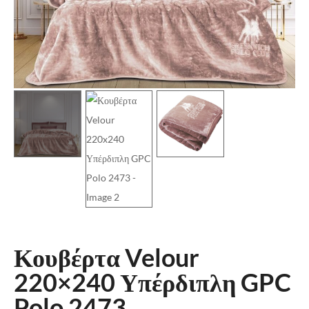
Κουβέρτα Velour
220×240 Υπέρδιπλη GPC
Polo 2473