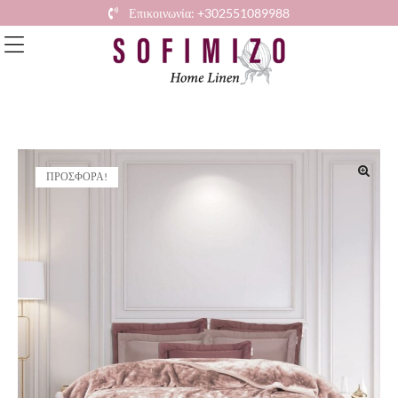
Επικοινωνία: +302551089988
ΠΡΟΣΦΟΡΆ!
🔍