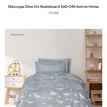
ΠΡΟΣΘΉΚΗ ΣΤΟ ΚΑΛΆΘΙ
Πάπλωμα Dino On Skateboard 160×240 Astron Home
49,00
€
ΠΡΟΣΦΟΡΆ!