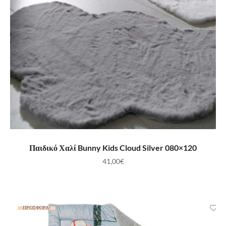
ΠΡΟΣΘΉΚΗ ΣΤΟ ΚΑΛΆΘΙ
Παιδικό Χαλί Bunny Kids Cloud Silver 080×120
41,00
€
ΠΡΟΣΦΟΡΆ!