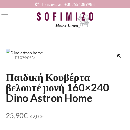
Επικοινωνία: +302551089988
ΠΡΟΣΦΟΡΆ!
🔍
Παιδική Κουβέρτα
βελουτέ μονή 160×240
Dino Astron Home
25,90
€
42,00
€