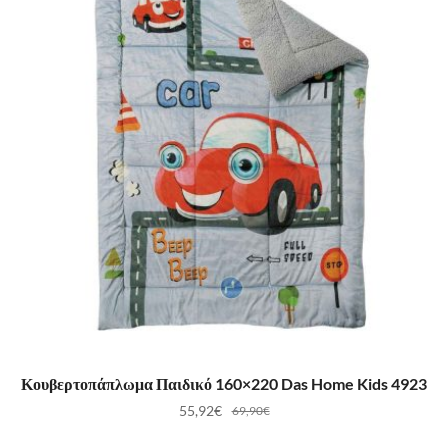
ΠΡΟΣΘΉΚΗ ΣΤΟ ΚΑΛΆΘΙ
Κουβερτοπάπλωμα Παιδικό 160×220 Das Home Kids 4923
55,92
€
69,90
€