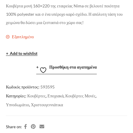
Κουβέρτα μονή 160×220 της εταιρείας Nima σε βελουτέ ποιότητα
100% polyester και σ ένα υπέροχο καρό σχέδιο. Η απόλυτη τάση του
χειμώνα θα δώσει μια ζεστασιά στο χώρο σας!
Εξαντλημένο
Add to wishlist
Προσθήκη στα αγαπημένα
Κωδικός προϊόντος:
593595
Κατηγορίες:
Κουβέρτες
,
Εποχιακά
,
Κουβέρτες Μονές
,
Υπνοδωμάτιο
,
Χριστουγεννιάτικα
Share on: