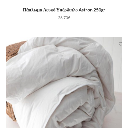
ΠΡΟΣΘΉΚΗ ΣΤΟ ΚΑΛΆΘΙ
Πάπλωμα Λευκό Υπέρδιπλο Astron 250gr
26,70
€