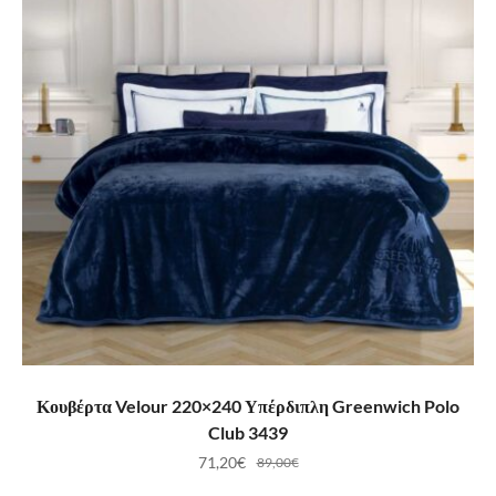
ΠΡΟΣΘΉΚΗ ΣΤΟ ΚΑΛΆΘΙ
Κουβέρτα Velour 220×240 Υπέρδιπλη Greenwich Polo
Club 3439
71,20
€
89,00
€