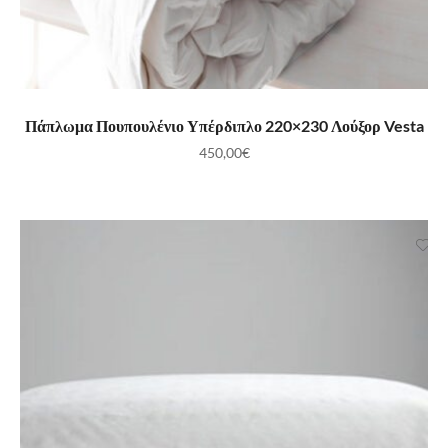
ΠΡΟΣΘΉΚΗ ΣΤΟ ΚΑΛΆΘΙ
Πάπλωμα Πουπουλένιο Υπέρδιπλο 220×230 Λούξορ Vesta
450,00
€