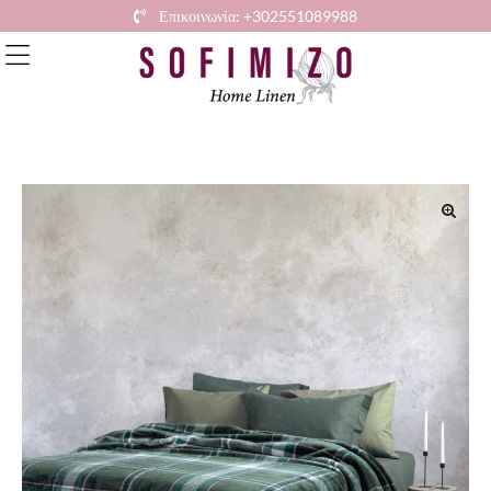
Επικοινωνία: +302551089988
🔍