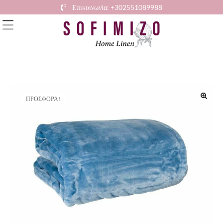
Επικοινωνία: +302551089988
ΠΡΟΣΦΟΡΆ!
🔍