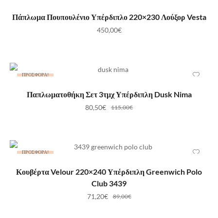
ΠΡΟΣΘΉΚΗ ΣΤΟ ΚΑΛΆΘΙ
Πάπλωμα Πουπουλένιο Υπέρδιπλο 220×230 Λούξορ Vesta
450,00
€
ΠΡΟΣΦΟΡΆ!
ΠΡΟΣΘΉΚΗ ΣΤΟ ΚΑΛΆΘΙ
Παπλωματοθήκη Σετ 3τμχ Υπέρδιπλη Dusk Nima
80,50
€
115,00
€
ΠΡΟΣΦΟΡΆ!
ΠΡΟΣΘΉΚΗ ΣΤΟ ΚΑΛΆΘΙ
Κουβέρτα Velour 220×240 Υπέρδιπλη Greenwich Polo
Club 3439
71,20
€
89,00
€