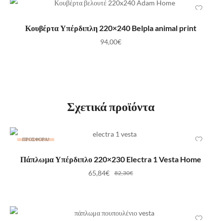
ΠΡΟΣΘΉΚΗ ΣΤΟ ΚΑΛΆΘΙ
Κουβέρτα Υπέρδιπλη 220×240 Belpla animal print
94,00
€
Σχετικά προϊόντα
ΠΡΟΣΦΟΡΆ!
ΠΡΟΣΘΉΚΗ ΣΤΟ ΚΑΛΆΘΙ
Πάπλωμα Υπέρδιπλο 220×230 Electra 1 Vesta Home
65,84
€
82,30
€