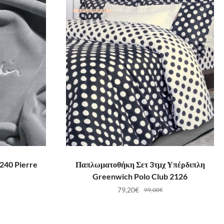
ΠΡΟΣΦΟΡΆ!
ΛΆΘΙ
ΠΡΟΣΘΉΚΗ ΣΤΟ ΚΑΛΆΘΙ
240 Pierre
Παπλωματοθήκη Σετ 3τμχ Υπέρδιπλη
Greenwich Polo Club 2126
79,20
€
99,00
€