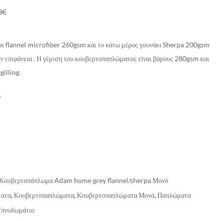
0
€
ναι flannel microfiber 260gsm και το κάτω μέρος γουνάκι Sherpa 200gsm
ην επιφάνεια . Η γέμιση του κουβερτοπαπλώματος είναι βάρους 280gsm και
illing.
0
Κουβερτοπάπλωμα Adam home grey flannel/sherpa Μονό
ατα
,
Κουβερτοπαπλώματα
,
Κουβερτοπαπλώματα Μονά
,
Παπλώματα
πνοδωμάτιο