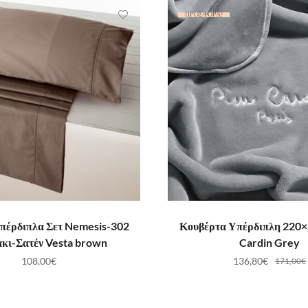
ΠΡΟΣΦΟΡΆ!
ΟΣΘΉΚΗ ΣΤΟ ΚΑΛΆΘΙ
ΠΡΟΣΘΉΚΗ ΣΤΟ ΚΑ
Υπέρδιπλα Σετ Nemesis-302
Κουβέρτα Υπέρδιπλη 220×
κι-Σατέν Vesta brown
Cardin Grey
108,00
€
136,80
€
171,00
€