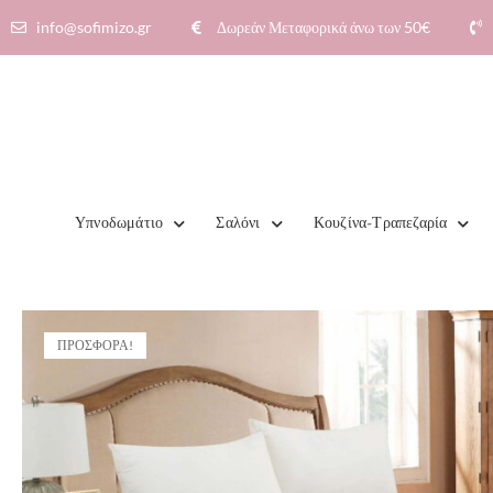
info@sofimizo.gr
Δωρεάν Μεταφορικά άνω των 50€​
Υπνοδωμάτιο
Σαλόνι
Κουζίνα-Τραπεζαρία
ΠΡΟΣΦΟΡΆ!