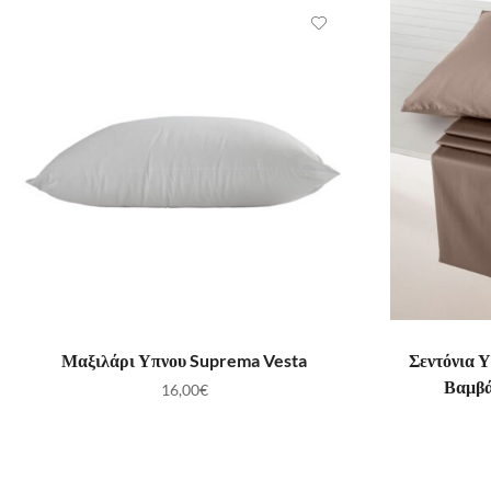
ΠΡΟΣΘΉΚΗ ΣΤΟ ΚΑΛΆΘΙ
ΠΡ
Μαξιλάρι Υπνου Suprema Vesta
Σεντόνια 
Βαμβά
16,00
€