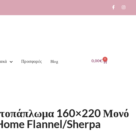
0
0,00
€
ιακά
Προσφορές
Blog
τοπάπλωμα 160×220 Μονό
ome Flannel/Sherpa