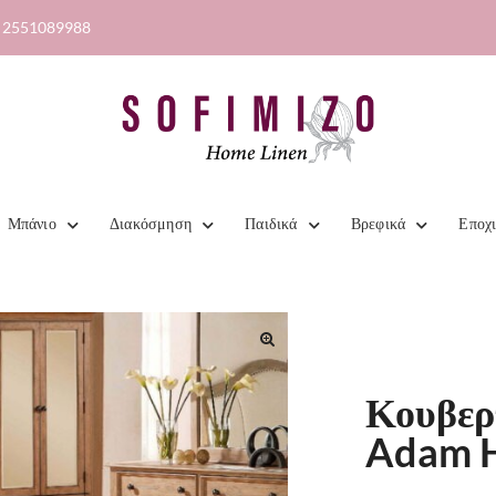
2551089988
Μπάνιο
Διακόσμηση
Παιδικά
Βρεφικά
Εποχ
🔍
Κουβερ
Adam H