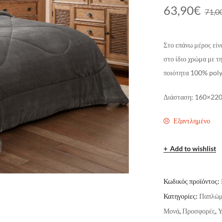
63,90
€
71,0
Στο επάνω μέρος εί
στο ίδιο χρώμα με τ
ποιότητα 100% polyg
Διάσταση: 160×22
Εξαντλημένο
Add to wishlist
Κωδικός προϊόντος:
Κατηγορίες:
Παπλώμ
Μονά
,
Προσφορές
,
Υ