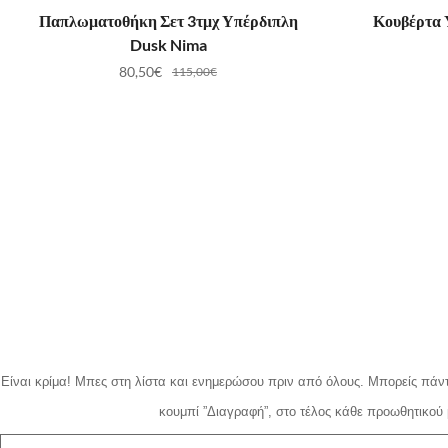
ΠΡΟΣΘΉΚΗ ΣΤΟ ΚΑΛΆΘΙ
ΠΡ
Παπλωματοθήκη Σετ 3τμχ Υπέρδιπλη
Κουβέρτα 
Dusk Nima
80,50
€
115,00
€
Είναι κρίμα!
Μπες στη λίστα και ενημερώσου πριν από όλους.
Μπορείς πάντ
κουμπί ”Διαγραφή”, στο τέλος κάθε προωθητικού 