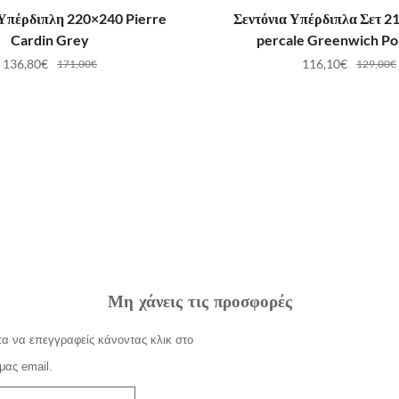
ΟΣΘΉΚΗ ΣΤΟ ΚΑΛΆΘΙ
ΠΡΟΣΘΉΚΗ ΣΤΟ ΚΑ
Υπέρδιπλη 220×240 Pierre
Σεντόνια Υπέρδιπλα Σετ 21
Cardin Grey
percale Greenwich Po
136,80
€
116,10
€
171,00
€
129,00
€
Μη χάνεις τις προσφορές
α να επεγγραφείς κάνοντας κλικ στο
μας email.