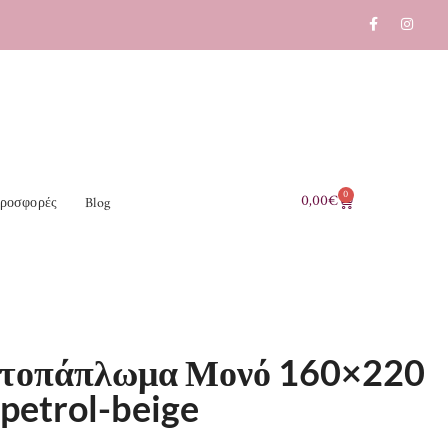
0
0,00
€
ροσφορές
Blog
τοπάπλωμα Μονό 160×220
petrol-beige