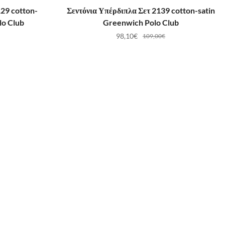
ΛΆΘΙ
ΠΡΟΣΘΉΚΗ ΣΤΟ ΚΑΛΆΘΙ
29 cotton-
Σεντόνια Υπέρδιπλα Σετ 2139 cotton-satin
lo Club
Greenwich Polo Club
98,10
€
109,00
€