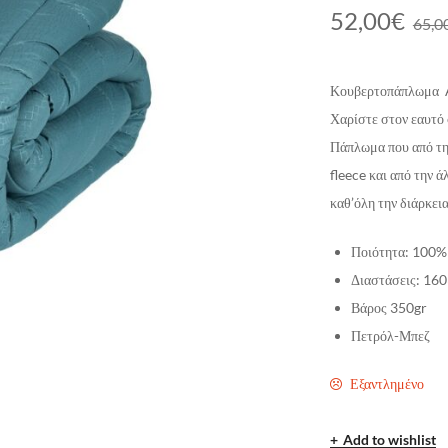
52,00
€
65,0
Κουβερτοπάπλωμα 
Χαρίστε στον εαυτό
Πάπλωμα που από την
fleece και από την 
καθ’όλη την διάρκεια
Ποιότητα: 100%
Διαστάσεις: 16
Βάρος 350gr
Πετρόλ-Μπεζ
Εξαντλημένο
Add to wishlist