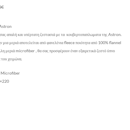
0
€
Astron
 σας απαλή και υπέρτατη ζεστασιά με τα κουβερτοπαπλωματα της Astron.
 μια μεριά αποτελείται από φανελένια fleece ποιότητα από 100% flannel
άλλη μεριά microfiber , θα σας προσφέρουν έναν εξαιρετικά ζεστό ύπνο
 του χειμώνα.
 Microfiber
0×220