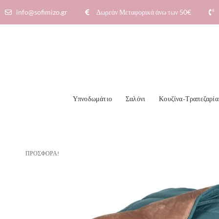
info@sofimizo.gr
Δωρεάν Μεταφορικά άνω των 50€​
Υπνοδωμάτιο
Σαλόνι
Κουζίνα-Τραπεζαρία
ΠΡΟΣΦΟΡΆ!