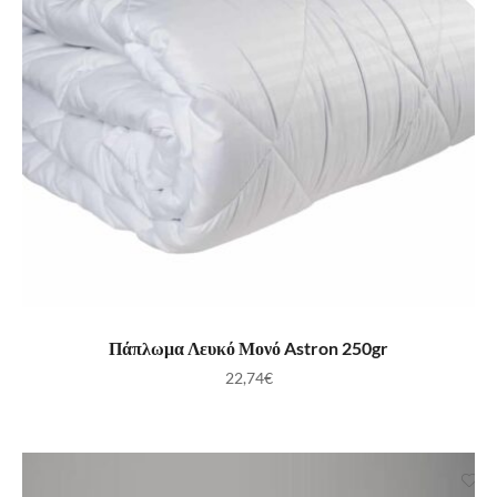
ΠΡΟΣΘΉΚΗ ΣΤΟ ΚΑΛΆΘΙ
Πάπλωμα Λευκό Μονό Astron 250gr
22,74
€