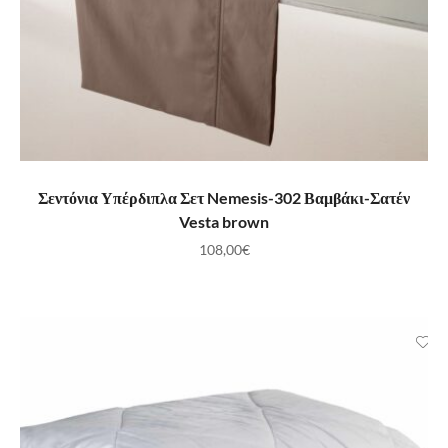
ΠΡΟΣΘΉΚΗ ΣΤΟ ΚΑΛΆΘΙ
Σεντόνια Υπέρδιπλα Σετ Nemesis-302 Βαμβάκι-Σατέν
Vesta brown
108,00
€