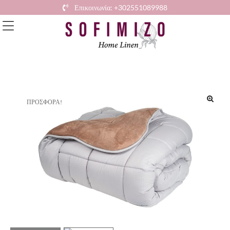
Επικοινωνία: +302551089988
ΠΡΟΣΦΟΡΆ!
🔍