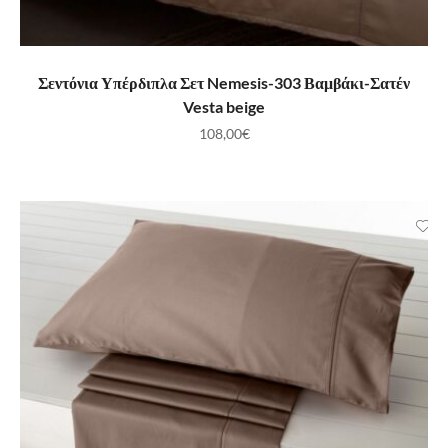
ΠΡΟΣΘΉΚΗ ΣΤΟ ΚΑΛΆΘΙ
Σεντόνια Υπέρδιπλα Σετ Nemesis-303 Βαμβάκι-Σατέν
Vesta beige
108,00
€