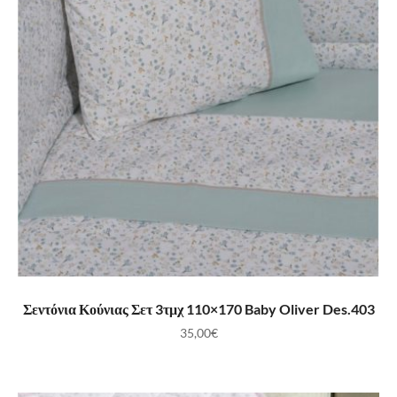
ΠΡΟΣΘΉΚΗ ΣΤΟ ΚΑΛΆΘΙ
Σεντόνια Κούνιας Σετ 3τμχ 110×170 Baby Oliver Des.403
35,00
€