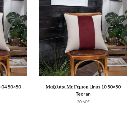
ΛΆΘΙ
ΠΡΟΣΘΉΚΗ ΣΤΟ ΚΑΛΆΘΙ
s 04 50×50
Μαξιλάρι Με Γέμιση Linus 10 50×50
Teoran
20,60
€