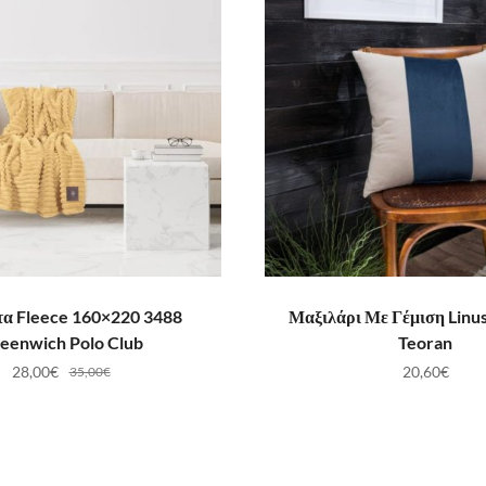
ΟΣΘΉΚΗ ΣΤΟ ΚΑΛΆΘΙ
ΠΡΟΣΘΉΚΗ ΣΤΟ ΚΑ
α Fleece 160×220 3488
Μαξιλάρι Με Γέμιση Linu
eenwich Polo Club
Teoran
28,00
€
20,60
€
35,00
€