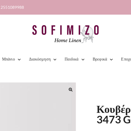
2551089988
Μπάνιο
Διακόσμηση
Παιδικά
Βρεφικά
Εποχ
🔍
Κουβέρ
3473 G