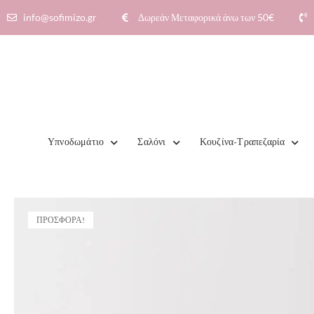
info@sofimizo.gr
Δωρεάν Μεταφορικά άνω των 50€​
Υπνοδωμάτιο
Σαλόνι
Κουζίνα-Τραπεζαρία
ΠΡΟΣΦΟΡΆ!