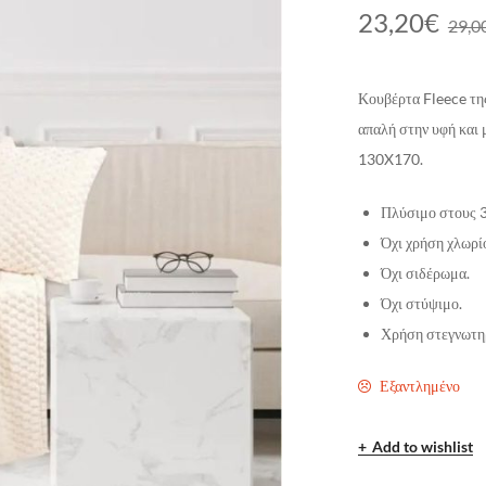
23,20
€
29,0
Κουβέρτα Fleece της
απαλή στην υφή και 
130X170.
Πλύσιμο στους 3
Όχι χρήση χλωρί
Όχι σιδέρωμα.
Όχι στύψιμο.
Χρήση στεγνωτηρ
Εξαντλημένο
Add to wishlist