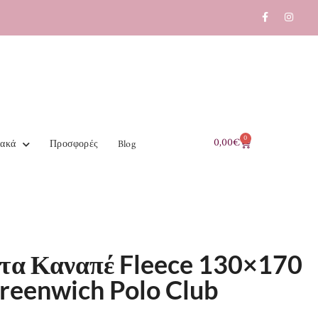
0
0,00
€
ιακά
Προσφορές
Blog
τα Καναπέ Fleece 130×170
reenwich Polo Club