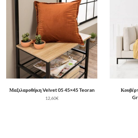
ΠΡΟΣΘΉΚΗ ΣΤΟ ΚΑΛΆΘΙ
ΠΡ
Μαξιλαροθήκη Velvet 05 45×45 Teoran
Κουβέρτ
Gr
12,60
€