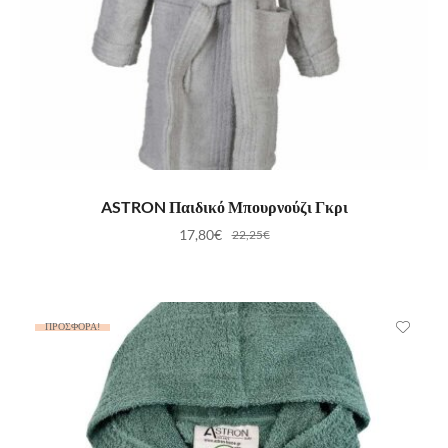
ΕΠΙΛΟΓΉ
ASTRON Παιδικό Μπουρνούζι Γκρι
17,80
€
22,25
€
ΠΡΟΣΦΟΡΆ!