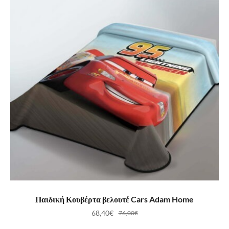
ΠΡΟΣΘΉΚΗ ΣΤΟ ΚΑΛΆΘΙ
Παιδική Κουβέρτα βελουτέ Cars Adam Home
68,40
€
76,00
€