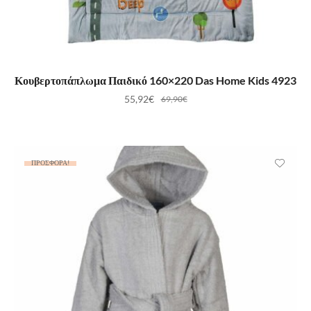
ΠΡΟΣΘΉΚΗ ΣΤΟ ΚΑΛΆΘΙ
Κουβερτοπάπλωμα Παιδικό 160×220 Das Home Kids 4923
55,92
€
69,90
€
ΠΡΟΣΦΟΡΆ!