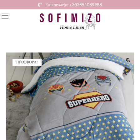
Επικοινωνία: +302551089988
ΠΡΟΣΦΟΡΆ!