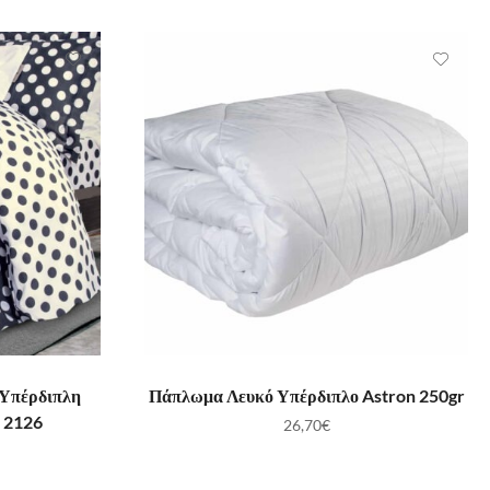
ΛΆΘΙ
ΠΡΟΣΘΉΚΗ ΣΤΟ ΚΑΛΆΘΙ
 Υπέρδιπλη
Πάπλωμα Λευκό Υπέρδιπλο Astron 250gr
 2126
26,70
€