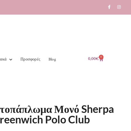
0
0,00
€
ιακά
Προσφορές
Blog
τοπάπλωμα Μονό Sherpa
reenwich Polo Club