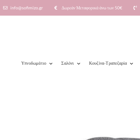
info@sofimizo.gr
Δωρεάν Μεταφορικά άνω των 50€​
Υπνοδωμάτιο
Σαλόνι
Κουζίνα-Τραπεζαρία