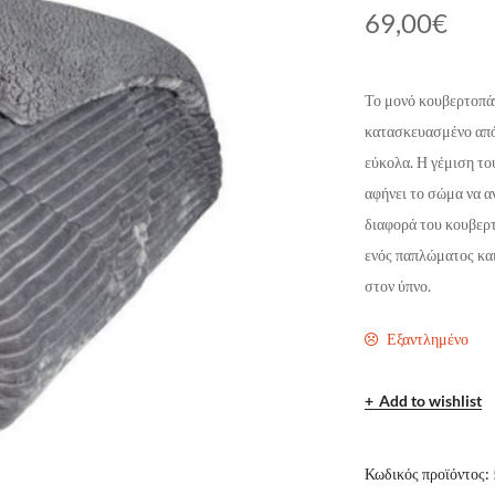
69,00
€
Το μονό κουβερτοπά
κατασκευασμένο από 
εύκολα. Η γέμιση το
αφήνει το σώμα να α
διαφορά του κουβερτ
ενός παπλώματος και
στον ύπνο.
Εξαντλημένο
Add to wishlist
Κωδικός προϊόντος: