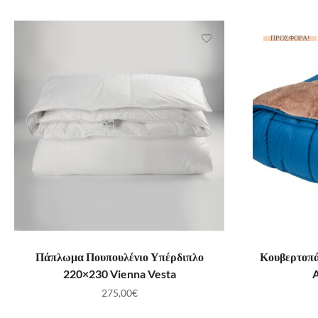
ΠΡΟΣΦΟΡΆ!
ΠΡΟΣΘΉΚΗ ΣΤΟ ΚΑΛΆΘΙ
ΠΡ
Πάπλωμα Πουπουλένιο Υπέρδιπλο
Κουβερτοπ
220×230 Vienna Vesta
A
275,00
€