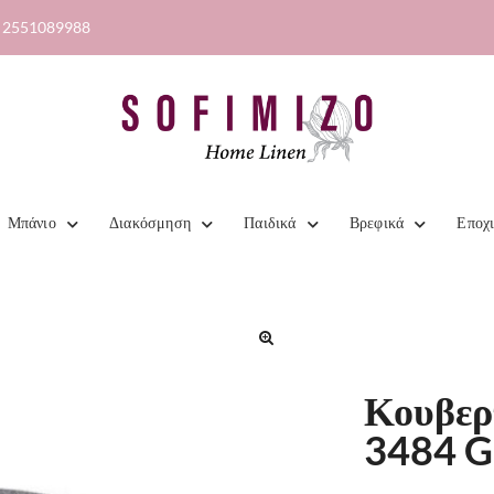
2551089988
Μπάνιο
Διακόσμηση
Παιδικά
Βρεφικά
Εποχ
🔍
Κουβερ
3484 G