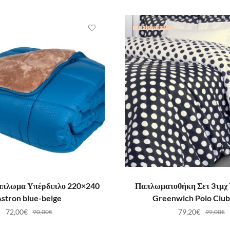
ΠΡΟΣΦΟΡΆ!
ΟΣΘΉΚΗ ΣΤΟ ΚΑΛΆΘΙ
ΠΡΟΣΘΉΚΗ ΣΤΟ ΚΑ
άπλωμα Υπέρδιπλο 220×240
Παπλωματοθήκη Σετ 3τμχ
stron blue-beige
Greenwich Polo Club
72,00
€
79,20
€
90,00
€
99,00
€