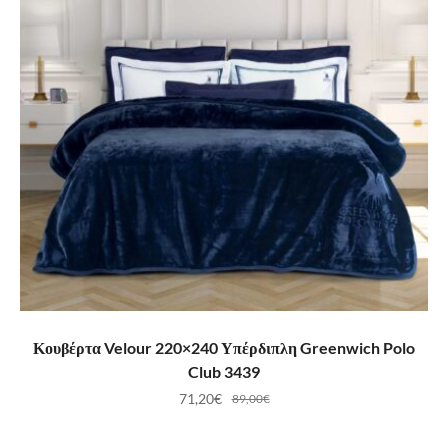
ΠΡΟΣΘΉΚΗ ΣΤΟ ΚΑΛΆΘΙ
Κουβέρτα Velour 220×240 Υπέρδιπλη Greenwich Polo
Club 3439
71,20
€
89,00
€