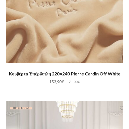
ΠΡΟΣΘΉΚΗ ΣΤΟ ΚΑΛΆΘΙ
Κουβέρτα Υπέρδιπλη 220×240 Pierre Cardin Off White
153,90
€
171,00
€
ΠΡΟΣΦΟΡΆ!