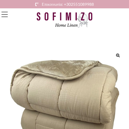
Επικοινωνία: +302551089988