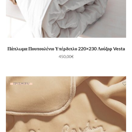
ΠΡΟΣΘΉΚΗ ΣΤΟ ΚΑΛΆΘΙ
Πάπλωμα Πουπουλένιο Υπέρδιπλο 220×230 Λούξορ Vesta
450,00
€
ΠΡΟΣΦΟΡΆ!