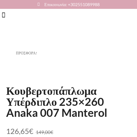
Επικοινωνία: +302551089988
ΠΡΟΣΦΟΡΆ!
Κουβερτοπάπλωμα
Υπέρδιπλο 235×260
Anaka 007 Manterol
126,65
€
149,00
€