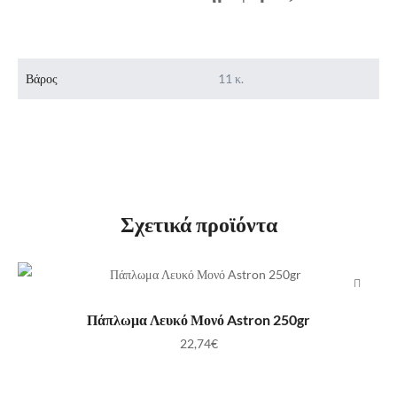
Βάρος
11 κ.
Σχετικά προϊόντα
ΠΡΟΣΘΉΚΗ ΣΤΟ ΚΑΛΆΘΙ
Πάπλωμα Λευκό Μονό Astron 250gr
22,74
€