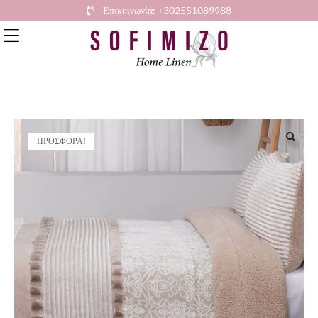
Επικοινωνία: +302551089988
ΠΡΟΣΦΟΡΆ!
🔍