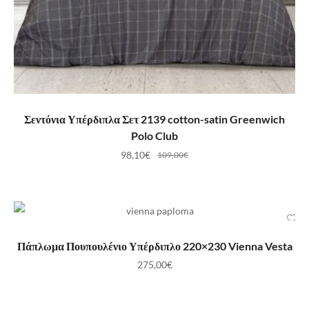
ΠΡΟΣΘΉΚΗ ΣΤΟ ΚΑΛΆΘΙ
Σεντόνια Υπέρδιπλα Σετ 2139 cotton-satin Greenwich
Polo Club
98,10
€
109,00
€
ΠΡΟΣΘΉΚΗ ΣΤΟ ΚΑΛΆΘΙ
Πάπλωμα Πουπουλένιο Υπέρδιπλο 220×230 Vienna Vesta
275,00
€