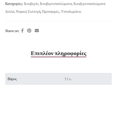
Κατηγορίες:
Κουβερλί
,
Κουβερτοπαπλώματα
,
Κουβερτοπαπλώματα
Διπλά
,
Νυφική Συλλογή
,
Προσφορές
,
Υπνοδωμάτιο
Share on:
Επιπλέον πληροφορίες
Βάρος
11 κ.