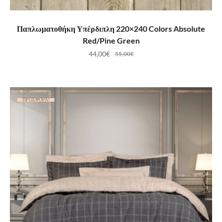
ΠΡΟΣΘΉΚΗ ΣΤΟ ΚΑΛΆΘΙ
Παπλωματοθήκη Υπέρδιπλη 220×240 Colors Absolute
Red/Pine Green
44,00
€
55,00
€
ΠΡΟΣΦΟΡΆ!