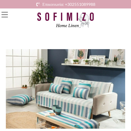
Επικοινωνία: +302551089988