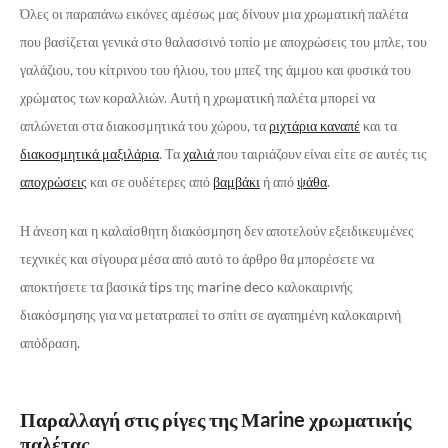
Όλες οι παραπάνω εικόνες αμέσως μας δίνουν μια χρωματική παλέτα
που βασίζεται γενικά στο θαλασσινό τοπίο με αποχρώσεις του μπλε, του
γαλάζιου, του κίτρινου του ήλιου, του μπεζ της άμμου και φυσικά του
χρώματος των κοραλλιών. Αυτή η χρωματική παλέτα μπορεί να
απλώνεται στα διακοσμητικά του χώρου, τα
ριχτάρια καναπέ
και τα
διακοσμητικά μαξιλάρια
. Τα
χαλιά
που ταιριάζουν είναι είτε σε αυτές τις
αποχρώσεις
και σε ουδέτερες από
βαμβάκι
ή από
ψάθα
.
Η άνεση και η καλαίσθητη διακόσμηση δεν αποτελούν εξειδικευμένες
τεχνικές και σίγουρα μέσα από αυτό το άρθρο θα μπορέσετε να
αποκτήσετε τα βασικά tips της marine deco καλοκαιρινής
διακόσμησης για να μετατραπεί το σπίτι σε αγαπημένη καλοκαιρινή
απόδραση.
Παραλλαγή στις ρίγες της Μarine χρωματικής
παλέτας