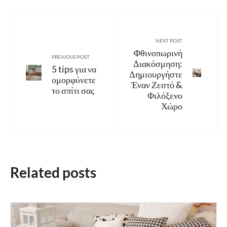
NEXT POST
Φθινοπωρινή
PREVIOUS POST
Διακόσμηση:
5 tips για να
Δημιουργήστε
ομορφύνετε
Έναν Ζεστό &
το σπίτι σας
Φιλόξενο
Χώρο
Related posts