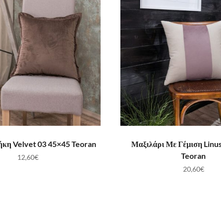
ΟΣΘΉΚΗ ΣΤΟ ΚΑΛΆΘΙ
ΠΡΟΣΘΉΚΗ ΣΤΟ ΚΑ
κη Velvet 03 45×45 Teoran
Μαξιλάρι Με Γέμιση Linu
Teoran
12,60
€
20,60
€