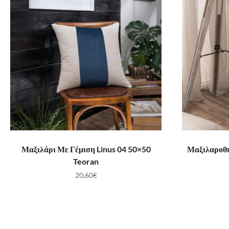
ΠΡΟΣΘΉΚΗ ΣΤΟ ΚΑΛΆΘΙ
ΠΡ
Μαξιλάρι Με Γέμιση Linus 04 50×50
Μαξιλαροθή
Teoran
20,60
€