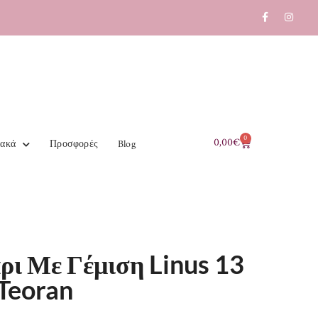
0
0,00
€
ιακά
Προσφορές
Blog
ρι Με Γέμιση Linus 13
Teoran