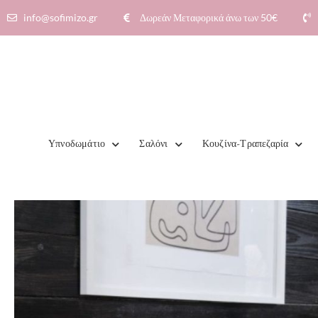
info@sofimizo.gr
Δωρεάν Μεταφορικά άνω των 50€​
Υπνοδωμάτιο
Σαλόνι
Κουζίνα-Τραπεζαρία