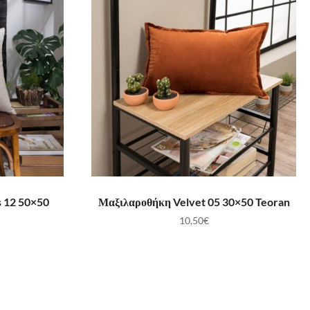
ΛΆΘΙ
ΠΡΟΣΘΉΚΗ ΣΤΟ ΚΑΛΆΘΙ
s 12 50×50
Μαξιλαροθήκη Velvet 05 30×50 Teoran
10,50
€