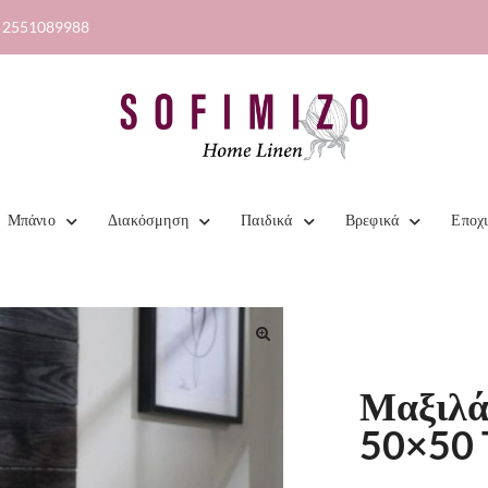
2551089988
Μπάνιο
Διακόσμηση
Παιδικά
Βρεφικά
Εποχ
Μαξιλά
50×50 