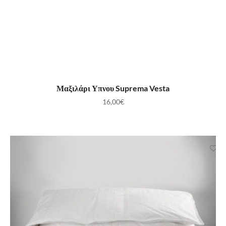
ΠΡΟΣΘΉΚΗ ΣΤΟ ΚΑΛΆΘΙ
Μαξιλάρι Υπνου Suprema Vesta
16,00
€