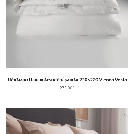
ΠΡΟΣΘΉΚΗ ΣΤΟ ΚΑΛΆΘΙ
Πάπλωμα Πουπουλένιο Υπέρδιπλο 220×230 Vienna Vesta
275,00
€