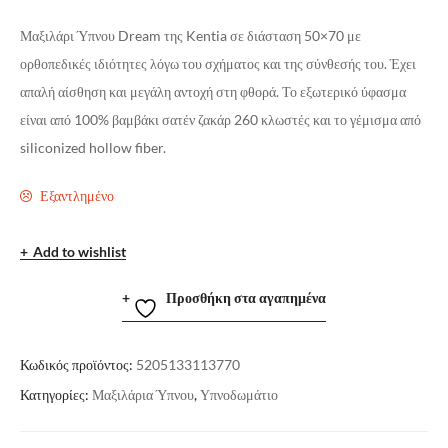
Μαξιλάρι Ύπνου Dream της Kentia σε διάσταση 50×70 με
ορθοπεδικές ιδιότητες λόγω του σχήματος και της σύνθεσής του. Έχει
απαλή αίσθηση και μεγάλη αντοχή στη φθορά. Το εξωτερικό ύφασμα
είναι από 100% βαμβάκι σατέν ζακάρ 260 κλωστές και το γέμισμα από
siliconized hollow fiber.
Εξαντλημένο
Add to wishlist
Προσθήκη στα αγαπημένα
Κωδικός προϊόντος:
5205133113770
Κατηγορίες:
Μαξιλάρια Ύπνου
,
Υπνοδωμάτιο