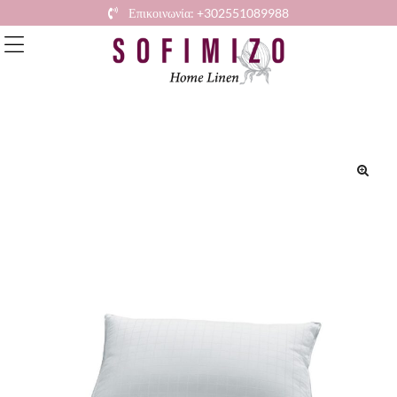
Επικοινωνία: +302551089988
🔍