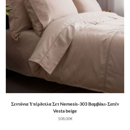
ΠΡΟΣΘΉΚΗ ΣΤΟ ΚΑΛΆΘΙ
Σεντόνια Υπέρδιπλα Σετ Nemesis-303 Βαμβάκι-Σατέν
Vesta beige
108,00
€