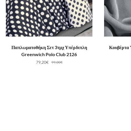
ΠΡΟΣΘΉΚΗ ΣΤΟ ΚΑΛΆΘΙ
ΠΡ
Παπλωματοθήκη Σετ 3τμχ Υπέρδιπλη
Κουβέρτα 
Greenwich Polo Club 2126
79,20
€
99,00
€