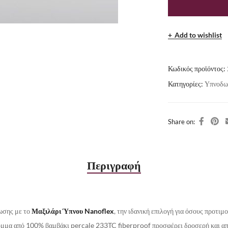
Add to wishlist
Κωδικός προϊόντος:
Κατηγορίες:
Υπνοδω
Share on:
Περιγραφή
ωσης με το
Μαξιλάρι Ύπνου Nanoflex
, την ιδανική επιλογή για όσους προτιμ
υμμα από 100% βαμβάκι percale 233TC fiberproof προσφέρει δροσερή και απα