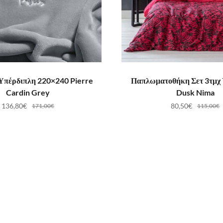
ΟΣΘΉΚΗ ΣΤΟ ΚΑΛΆΘΙ
ΠΡΟΣΘΉΚΗ ΣΤΟ ΚΑ
Υπέρδιπλη 220×240 Pierre
Παπλωματοθήκη Σετ 3τμχ
Cardin Grey
Dusk Nima
136,80
€
80,50
€
171,00
€
115,00
€