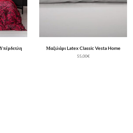
ΛΆΘΙ
ΠΡΟΣΘΉΚΗ ΣΤΟ ΚΑΛΆΘΙ
 Υπέρδιπλη
Μαξιλάρι Latex Classic Vesta Home
55,00
€