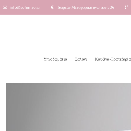
info@sofimizo.gr
Δωρεάν Μεταφορικά άνω των 50€​
Υπνοδωμάτιο
Σαλόνι
Κουζίνα-Τραπεζαρία