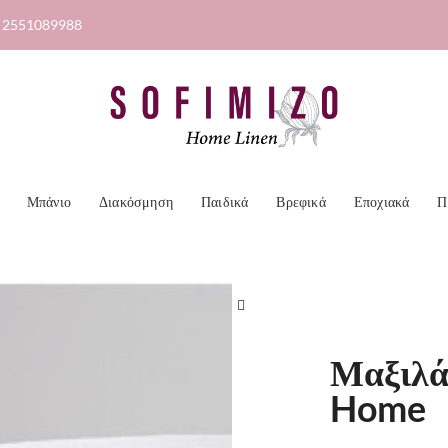
2551089988
Μπάνιο
Διακόσμηση
Παιδικά
Βρεφικά
Εποχιακά
Π
🔍
Μαξιλά
Home