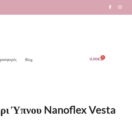
0
0,00
€
ροσφορές
Blog
ρι Ύπνου Nanoflex Vesta