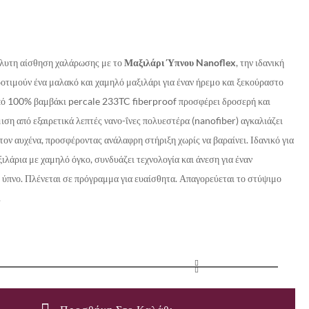
λυτη αίσθηση χαλάρωσης με το
Μαξιλάρι Ύπνου Nanoflex
, την ιδανική
ροτιμούν ένα μαλακό και χαμηλό μαξιλάρι για έναν ήρεμο και ξεκούραστο
πό 100% βαμβάκι percale 233TC fiberproof προσφέρει δροσερή και
μιση από εξαιρετικά λεπτές νανο-ΐνες πολυεστέρα (nanofiber) αγκαλιάζει
 τον αυχένα, προσφέροντας ανάλαφρη στήριξη χωρίς να βαραίνει. Ιδανικό για
ιλάρια με χαμηλό όγκο, συνδυάζει τεχνολογία και άνεση για έναν
 ύπνο. Πλένεται σε πρόγραμμα για ευαίσθητα. Απαγορεύεται το στύψιμο
.