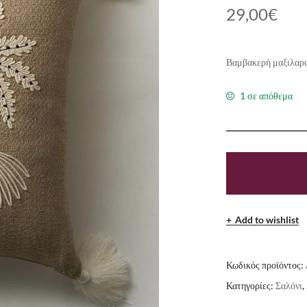
29,00
€
Βαμβακερή μαξιλαροθ
1 σε απόθεμα
Add to wishlist
Κωδικός προϊόντος:
Κατηγορίες:
Σαλόνι
,