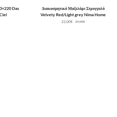
ΛΆΘΙ
ΠΡΟΣΘΉΚΗ ΣΤΟ ΚΑΛΆΘΙ
60×220 Das
Διακοσμητικό Μαξιλάρι Στρογγυλό
Ciel
Velvety Red/Light grey Nima Home
22,00
€
25,00
€