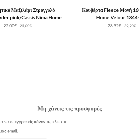
ΟΣΘΉΚΗ ΣΤΟ ΚΑΛΆΘΙ
ΠΡΟΣΘΉΚΗ ΣΤΟ ΚΑ
τικό Μαξιλάρι Στρογγυλό
Κουβέρτα Fleece Μονή 1
wder pink/Cassis Nima Home
Home Velour 1344 
22,00
€
23,92
€
25,00
€
29,90
€
Μη χάνεις τις προσφορές
α να επεγγραφείς κάνοντας κλικ στο
μας email.