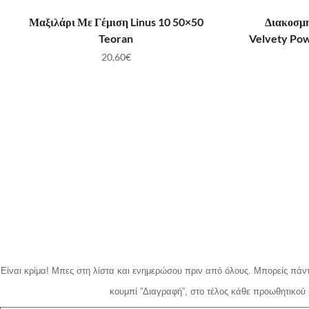
ΠΡΟΣΘΉΚΗ ΣΤΟ ΚΑΛΆΘΙ
ΠΡ
Μαξιλάρι Με Γέμιση Linus 10 50×50
Διακοσμη
Teoran
Velvety Po
20,60
€
Είναι κρίμα!
Μπες στη λίστα και ενημερώσου πριν από όλους.
Μπορείς πάντ
κουμπί ”Διαγραφή”, στο τέλος κάθε προωθητικού 