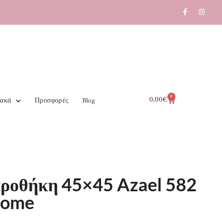
0
0,00
€
ιακά
Προσφορές
Blog
ροθήκη 45×45 Azael 582
Home