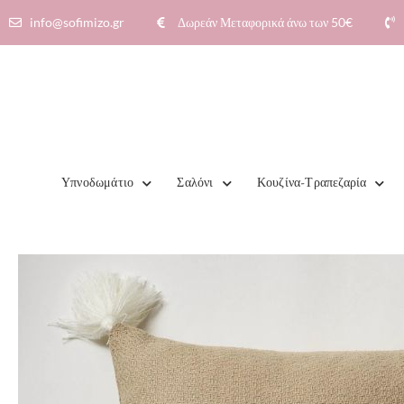
info@sofimizo.gr
Δωρεάν Μεταφορικά άνω των 50€​
Υπνοδωμάτιο
Σαλόνι
Κουζίνα-Τραπεζαρία