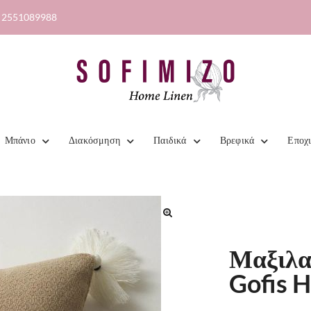
2551089988
Μπάνιο
Διακόσμηση
Παιδικά
Βρεφικά
Εποχ
Μαξιλα
Gofis 