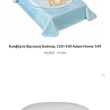
ΕΠΙΛΟΓΉ
Κουβέρτα Βρεφική Κούνιας 110×140 Adam Home 549
46,80
€
52,00
€