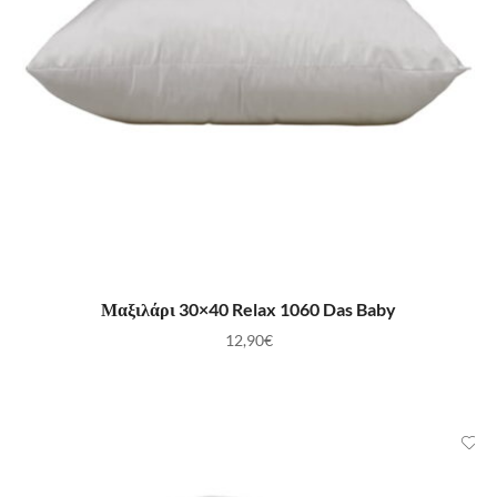
ΠΡΟΣΘΉΚΗ ΣΤΟ ΚΑΛΆΘΙ
Μαξιλάρι 30×40 Relax 1060 Das Baby
12,90
€