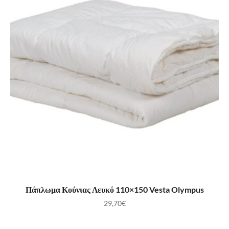
ΠΡΟΣΘΉΚΗ ΣΤΟ ΚΑΛΆΘΙ
Πάπλωμα Κούνιας Λευκό 110×150 Vesta Olympus
29,70
€