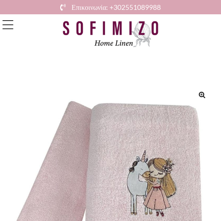
Επικοινωνία: +302551089988
🔍