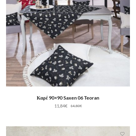
ΠΡΟΣΘΉΚΗ ΣΤΟ ΚΑΛΆΘΙ
Καρέ 90×90 Saxen 06 Teoran
11,84
€
14,80
€