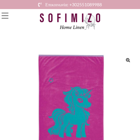
Επικοινωνία: +302551089988
🔍