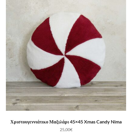
ΠΡΟΣΘΉΚΗ ΣΤΟ ΚΑΛΆΘΙ
Χριστουγεννιάτικο Μαξιλάρι 45×45 Xmas Candy Nima
25,00
€