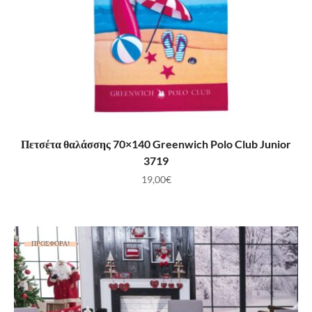
ΠΡΟΣΘΉΚΗ ΣΤΟ ΚΑΛΆΘΙ
Πετσέτα θαλάσσης 70×140 Greenwich Polo Club Junior
3719
19,00
€
ΠΡΟΣΦΟΡΆ!