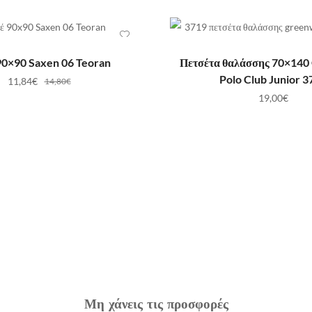
ΟΣΘΉΚΗ ΣΤΟ ΚΑΛΆΘΙ
ΠΡΟΣΘΉΚΗ ΣΤΟ ΚΑ
90×90 Saxen 06 Teoran
Πετσέτα θαλάσσης 70×140
Polo Club Junior 3
11,84
€
14,80
€
19,00
€
Μη χάνεις τις προσφορές