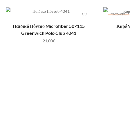
ΠΡΟΣΦΟΡΆ!
ΠΡΟΣΘΉΚΗ ΣΤΟ ΚΑΛΆΘΙ
ΠΡ
Παιδικό Πόντσο Microfiber 50×115
Καρέ 
Greenwich Polo Club 4041
21,00
€