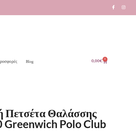
0
0,00
€
ροσφορές
Blog
ή Πετσέτα Θαλάσσης
 Greenwich Polo Club