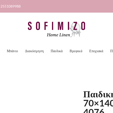
2551089988
Μπάνιο
Διακόσμηση
Παιδικά
Βρεφικά
Εποχιακά
Π
Παιδικ
70×140
4076