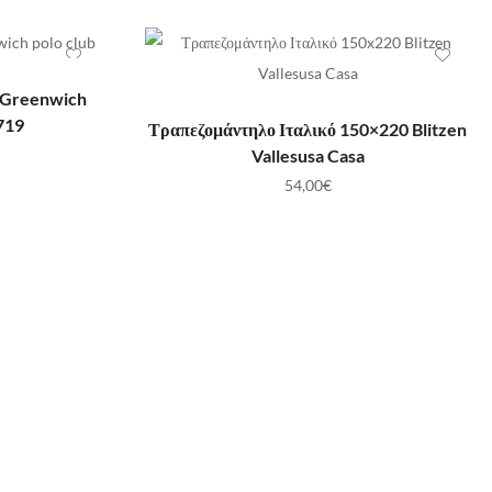
ΛΆΘΙ
 Greenwich
ΠΡΟΣΘΉΚΗ ΣΤΟ ΚΑΛΆΘΙ
719
Τραπεζομάντηλο Ιταλικό 150×220 Blitzen
Vallesusa Casa
54,00
€