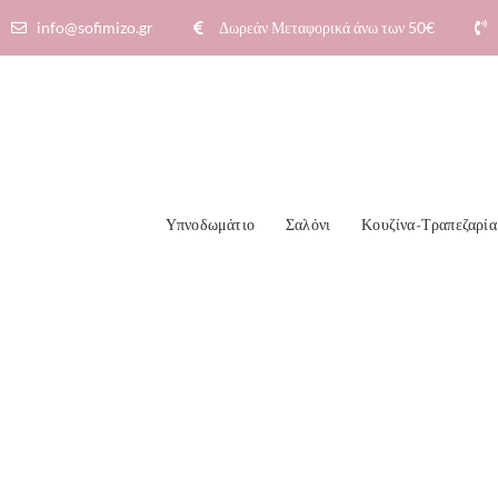
info@sofimizo.gr
Δωρεάν Μεταφορικά άνω των 50€​
Υπνοδωμάτιο
Σαλόνι
Κουζίνα-Τραπεζαρία