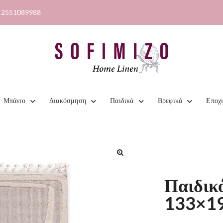
2551089988
Μπάνιο
Διακόσμηση
Παιδικά
Βρεφικά
Εποχ
🔍
Παιδικό
133×19