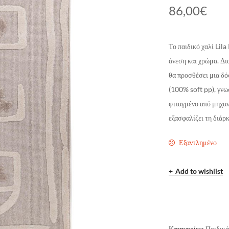
86,00
€
Το παιδικό χαλί Lil
άνεση και χρώμα. Δι
θα προσθέσει μια δό
(100% soft pp), γνω
φτιαγμένο από μηχαν
εξασφαλίζει τη διάρ
Εξαντλημένο
Add to wishlist
Κατηγορίες:
Παιδικά