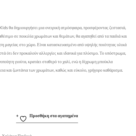
a Kids θα δημιουργήσει μια ονειρική ατμόσφαιρα, προσφέροντας ζεστασιά,
αθέσιμο σε ποικιλία χρωμάτων και θεμάτων, θα αγαπηθεί από τα παιδιά και
ση μαγείας στο χώρο. Είναι κατασκευασμένο από υψηλής ποιότητας υλικά
στά ότι δεν προκαλούν αλλεργίες και ιδανικά για πλύσιμο. Το υπόστρωμα,
οποίητη γιούτα, κρατάει σταθερό το χαλί, ενώ η δίχρωμη μπούκλα
κεια και ζωντάνια των χρωμάτων, καθώς και εύκολο, γρήγορο καθάρισμα.
Προσθήκη στα αγαπημένα
,
Χαλάκια Παιδικά