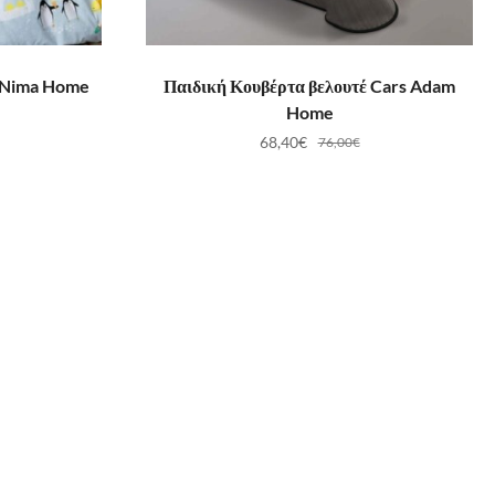
ΛΆΘΙ
ΠΡΟΣΘΉΚΗ ΣΤΟ ΚΑΛΆΘΙ
 Nima Home
Παιδική Κουβέρτα βελουτέ Cars Adam
Home
68,40
€
76,00
€