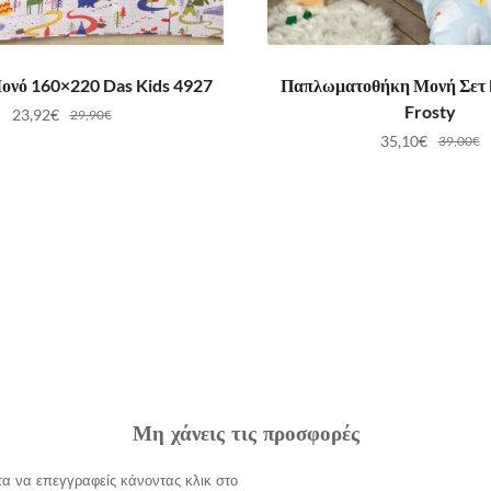
ΟΣΘΉΚΗ ΣΤΟ ΚΑΛΆΘΙ
ΠΡΟΣΘΉΚΗ ΣΤΟ ΚΑ
ονό 160×220 Das Kids 4927
Παπλωματοθήκη Μονή Σετ
Frosty
23,92
€
29,90
€
35,10
€
39,00
€
Μη χάνεις τις προσφορές
α να επεγγραφείς κάνοντας κλικ στο