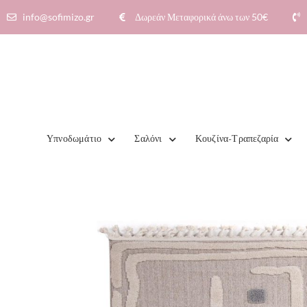
info@sofimizo.gr
Δωρεάν Μεταφορικά άνω των 50€​
Υπνοδωμάτιο
Σαλόνι
Κουζίνα-Τραπεζαρία