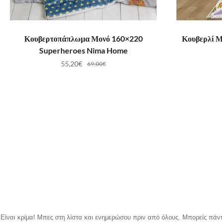
ΠΡΟΣΘΉΚΗ ΣΤΟ ΚΑΛΆΘΙ
ΠΡ
Κουβερτοπάπλωμα Μονό 160×220
Κουβερλί Μ
Superheroes Nima Home
55,20
€
69,00
€
Είναι κρίμα!
Μπες στη λίστα και ενημερώσου πριν από όλους.
Μπορείς πάντ