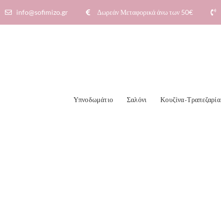
info@sofimizo.gr
Δωρεάν Μεταφορικά άνω των 50€​
Υπνοδωμάτιο
Σαλόνι
Κουζίνα-Τραπεζαρία