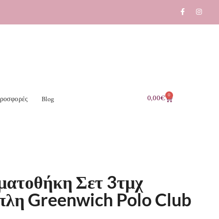
0
0,00
€
ροσφορές
Blog
ατοθήκη Σετ 3τμχ
πλη Greenwich Polo Club