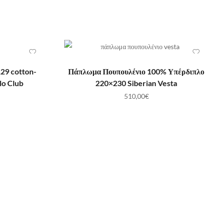
ΛΆΘΙ
ΠΡΟΣΘΉΚΗ ΣΤΟ ΚΑΛΆΘΙ
29 cotton-
Πάπλωμα Πουπουλένιο 100% Υπέρδιπλο
lo Club
220×230 Siberian Vesta
510,00
€