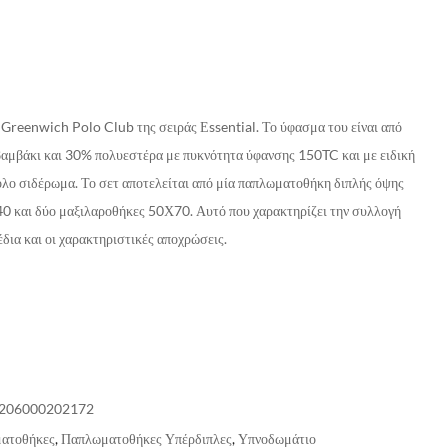
Greenwich Polo Club της σειράς Εssential. Το ύφασμα του είναι από
αμβάκι και 30% πολυεστέρα με πυκνότητα ύφανσης 150TC και με ειδική
ολο σιδέρωμα. Το σετ αποτελείται από μία παπλωματοθήκη διπλής όψης
 και δύο μαξιλαροθήκες 50Χ70. Αυτό που χαρακτηρίζει την συλλογή
χέδια και οι χαρακτηριστικές αποχρώσεις.
206000202172
ατοθήκες
,
Παπλωματοθήκες Υπέρδιπλες
,
Υπνοδωμάτιο