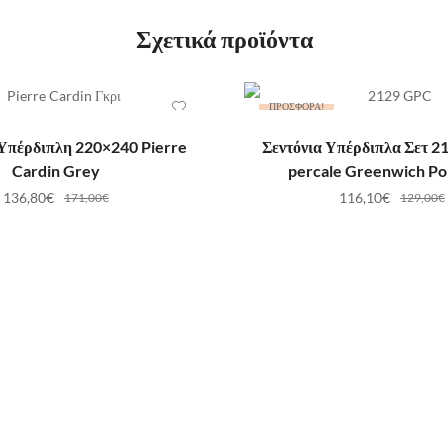
Σχετικά προϊόντα
ΠΡΟΣΦΟΡΆ!
ΟΣΘΉΚΗ ΣΤΟ ΚΑΛΆΘΙ
ΠΡΟΣΘΉΚΗ ΣΤΟ ΚΑ
Υπέρδιπλη 220×240 Pierre
Σεντόνια Υπέρδιπλα Σετ 21
Cardin Grey
percale Greenwich Po
136,80
€
116,10
€
171,00
€
129,00
€