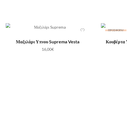
ΠΡΟΣΦΟΡΆ!
ΠΡΟΣΘΉΚΗ ΣΤΟ ΚΑΛΆΘΙ
ΠΡ
Μαξιλάρι Υπνου Suprema Vesta
Κουβέρτα 
16,00
€