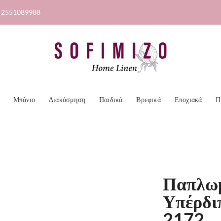
2551089988
Μπάνιο
Διακόσμηση
Παιδικά
Βρεφικά
Εποχιακά
Π
Παπλωμ
Υπέρδι
2172