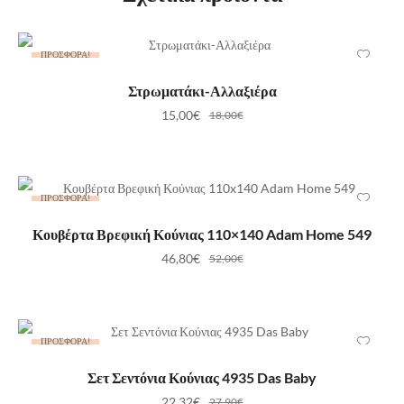
ΠΡΟΣΦΟΡΆ!
ΠΡΟΣΘΉΚΗ ΣΤΟ ΚΑΛΆΘΙ
Στρωματάκι-Αλλαξιέρα
15,00
€
18,00
€
ΠΡΟΣΦΟΡΆ!
ΕΠΙΛΟΓΉ
Κουβέρτα Βρεφική Κούνιας 110×140 Adam Home 549
46,80
€
52,00
€
ΠΡΟΣΦΟΡΆ!
ΠΡΟΣΘΉΚΗ ΣΤΟ ΚΑΛΆΘΙ
Σετ Σεντόνια Κούνιας 4935 Das Baby
22,32
€
27,90
€