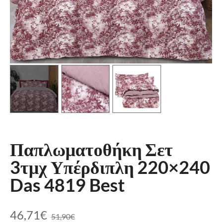
Παπλωματοθήκη Σετ
3τμχ Υπέρδιπλη 220×240
Das 4819 Best
46,71
€
51,90
€