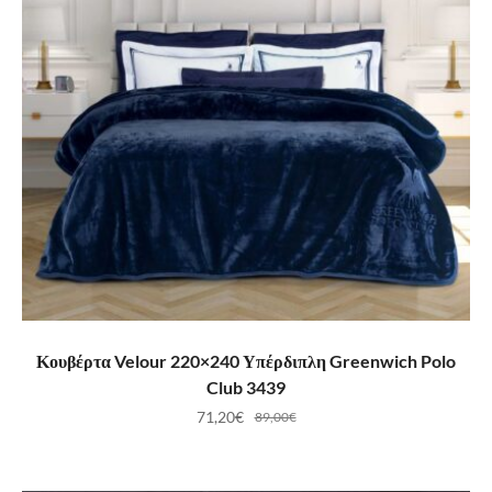
ΠΡΟΣΘΉΚΗ ΣΤΟ ΚΑΛΆΘΙ
Κουβέρτα Velour 220×240 Υπέρδιπλη Greenwich Polo
Club 3439
71,20
€
89,00
€