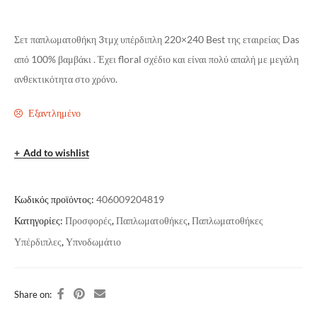
Σετ παπλωματοθήκη 3τμχ υπέρδιπλη 220×240 Best της εταιρείας Das
από 100% βαμβάκι . Έχει floral σχέδιο και είναι πολύ απαλή με μεγάλη
ανθεκτικότητα στο χρόνο.
Εξαντλημένο
Add to wishlist
Κωδικός προϊόντος:
406009204819
Κατηγορίες:
Προσφορές
,
Παπλωματοθήκες
,
Παπλωματοθήκες
Υπέρδιπλες
,
Υπνοδωμάτιο
Share on: