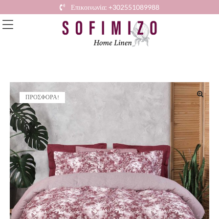
Επικοινωνία: +302551089988
ΠΡΟΣΦΟΡΆ!