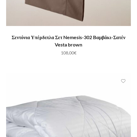
ΠΡΟΣΘΉΚΗ ΣΤΟ ΚΑΛΆΘΙ
Σεντόνια Υπέρδιπλα Σετ Nemesis-302 Βαμβάκι-Σατέν
Vesta brown
108,00
€