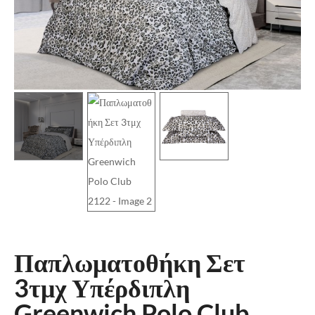
Παπλωματοθήκη Σετ
3τμχ Υπέρδιπλη
Greenwich Polo Club