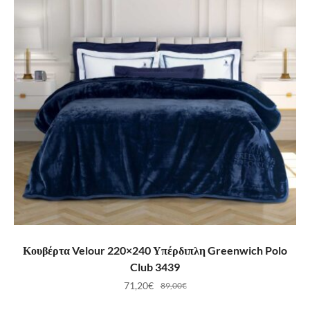
ΠΡΟΣΘΉΚΗ ΣΤΟ ΚΑΛΆΘΙ
Κουβέρτα Velour 220×240 Υπέρδιπλη Greenwich Polo
Club 3439
71,20
€
89,00
€