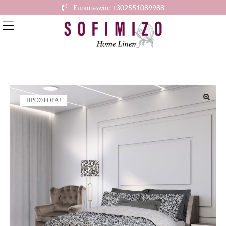
Επικοινωνία: +302551089988
ΠΡΟΣΦΟΡΆ!
🔍