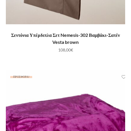
ΠΡΟΣΘΉΚΗ ΣΤΟ ΚΑΛΆΘΙ
Σεντόνια Υπέρδιπλα Σετ Nemesis-302 Βαμβάκι-Σατέν
Vesta brown
108,00
€
ΠΡΟΣΦΟΡΆ!