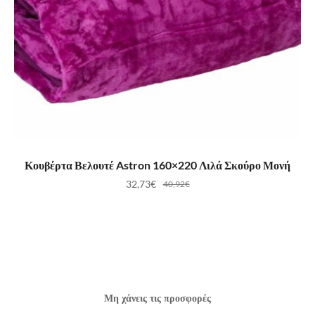
ΠΡΟΣΘΉΚΗ ΣΤΟ ΚΑΛΆΘΙ
Κουβέρτα Βελουτέ Astron 160×220 Λιλά Σκούρο Μονή
32,73
€
40,92
€
Μη χάνεις τις προσφορές