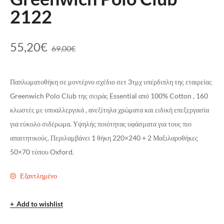
2122
55,20
€
69,00
€
Παπλωματοθήκη σε μοντέρνο σχέδιο σετ 3τμχ υπέρδιπλη της εταιρείας
Greenwich Polo Club της σειράς Essential από 100% Cotton , 160
κλωστές με υποαλλεργικά , ανεξίτηλα χρώματα και ειδική επεξεργασία
για εύκολο σιδέρωμα. Υψηλής ποιότητας υφάσματα για τους πιο
απαιτητικούς. Περιλαμβάνει 1 θήκη 220×240 + 2 Μαξιλαροθήκες
50×70 τύπου Oxford.
Εξαντλημένο
Add to wishlist