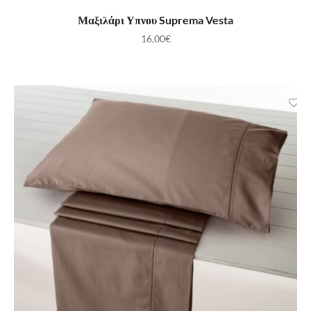
ΠΡΟΣΘΉΚΗ ΣΤΟ ΚΑΛΆΘΙ
Μαξιλάρι Υπνου Suprema Vesta
16,00
€