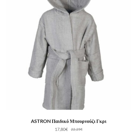
ΕΠΙΛΟΓΉ
ASTRON Παιδικό Μπουρνούζι Γκρι
17,80
€
22,25
€