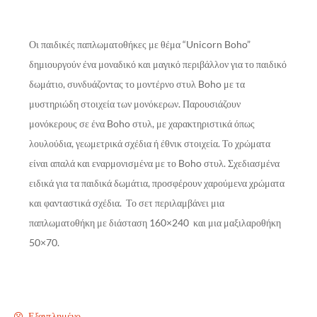
Οι παιδικές παπλωματοθήκες με θέμα “Unicorn Boho”
δημιουργούν ένα μοναδικό και μαγικό περιβάλλον για το παιδικό
δωμάτιο, συνδυάζοντας το μοντέρνο στυλ Boho με τα
μυστηριώδη στοιχεία των μονόκερων. Παρουσιάζουν
μονόκερους σε ένα Boho στυλ, με χαρακτηριστικά όπως
λουλούδια, γεωμετρικά σχέδια ή έθνικ στοιχεία. Το χρώματα
είναι απαλά και εναρμονισμένα με το Boho στυλ. Σ
χεδιασμένα
ειδικά για τα παιδικά δωμάτια, προσφέρουν χαρούμενα χρώματα
και φανταστικά σχέδια. Το σετ
περιλαμβάνει μια
παπλωματοθήκη με διάσταση 160×240 και μια μαξιλαροθήκη
50×70.
Εξαντλημένο