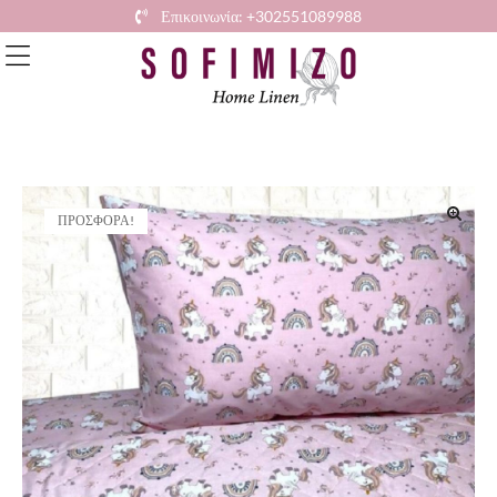
Επικοινωνία: +302551089988
ΠΡΟΣΦΟΡΆ!