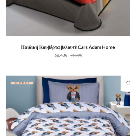
ΠΡΟΣΘΉΚΗ ΣΤΟ ΚΑΛΆΘΙ
Παιδική Κουβέρτα βελουτέ Cars Adam Home
68,40
€
76,00
€
ΠΡΟΣΦΟΡΆ!