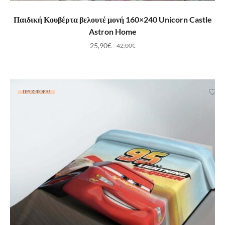
ΠΡΟΣΘΉΚΗ ΣΤΟ ΚΑΛΆΘΙ
Παιδική Κουβέρτα βελουτέ μονή 160×240 Unicorn Castle
Astron Home
25,90
€
42,00
€
ΠΡΟΣΦΟΡΆ!