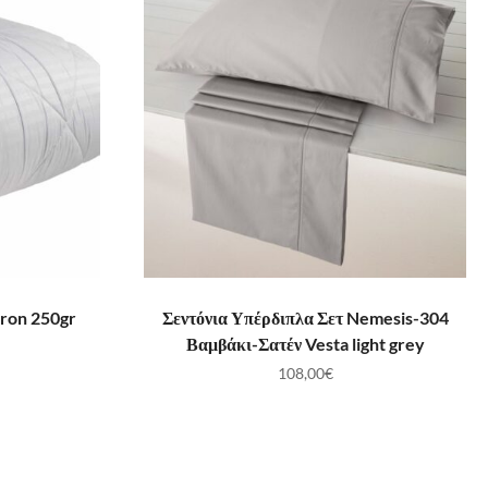
ΛΆΘΙ
ΠΡΟΣΘΉΚΗ ΣΤΟ ΚΑΛΆΘΙ
ron 250gr
Σεντόνια Υπέρδιπλα Σετ Nemesis-304
Βαμβάκι-Σατέν Vesta light grey
108,00
€