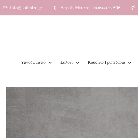
info@sofimizo.gr
Δωρεάν Μεταφορικά άνω των 50€​
Υπνοδωμάτιο
Σαλόνι
Κουζίνα-Τραπεζαρία