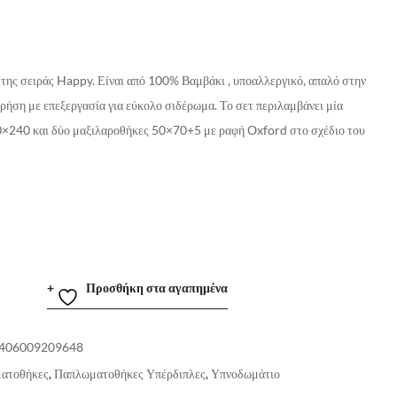
της σειράς Happy. Είναι από 100% Βαμβάκι , υποαλλεργικό, απαλό στην
χρήση με επεξεργασία για εύκολο σιδέρωμα. Το σετ περιλαμβάνει μία
240 και δύο μαξιλαροθήκες 50×70+5 με ραφή Oxford στο σχέδιο του
Προσθήκη στα αγαπημένα
406009209648
ατοθήκες
,
Παπλωματοθήκες Υπέρδιπλες
,
Υπνοδωμάτιο