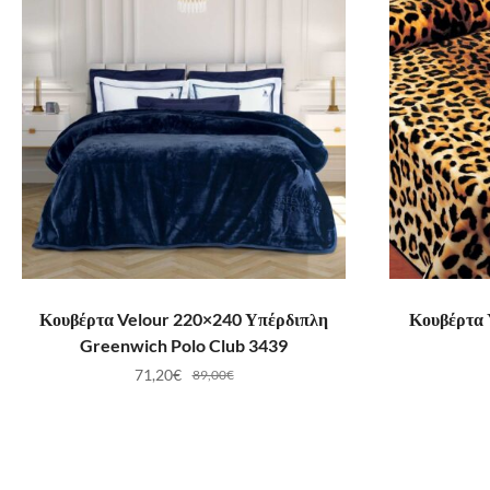
ΠΡΟΣΘΉΚΗ ΣΤΟ ΚΑΛΆΘΙ
ΠΡ
Κουβέρτα Velour 220×240 Υπέρδιπλη
Κουβέρτα 
Greenwich Polo Club 3439
71,20
€
89,00
€