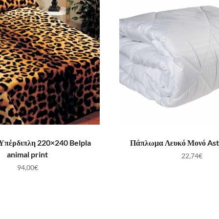
ΟΣΘΉΚΗ ΣΤΟ ΚΑΛΆΘΙ
ΠΡΟΣΘΉΚΗ ΣΤΟ ΚΑ
Υπέρδιπλη 220×240 Belpla
Πάπλωμα Λευκό Μονό Ast
animal print
22,74
€
94,00
€