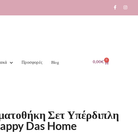
0
0,00
€
ιακά
Προσφορές
Blog
ατοθήκη Σετ Υπέρδιπλη
appy Das Home