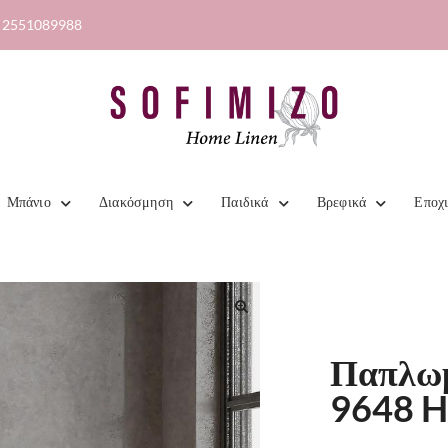
2551089988
Μπάνιο
Διακόσμηση
Παιδικά
Βρεφικά
Εποχ
Παπλωμ
9648 H