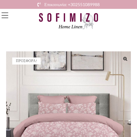
Επικοινωνία: +302551089988
ΠΡΟΣΦΟΡΆ!
🔍