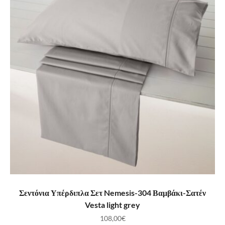
ΠΡΟΣΘΉΚΗ ΣΤΟ ΚΑΛΆΘΙ
Σεντόνια Υπέρδιπλα Σετ Nemesis-304 Βαμβάκι-Σατέν
Vesta light grey
108,00
€