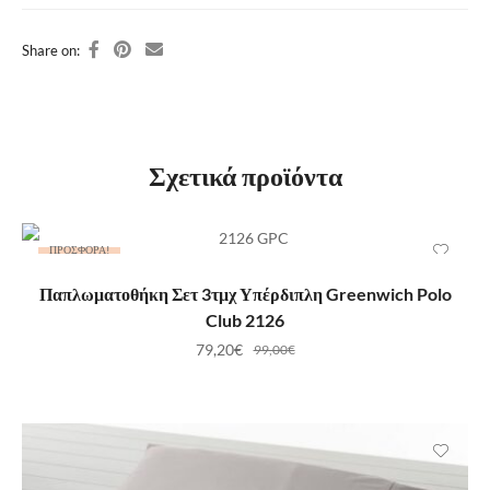
Share on:
Σχετικά προϊόντα
ΠΡΟΣΦΟΡΆ!
ΠΡΟΣΘΉΚΗ ΣΤΟ ΚΑΛΆΘΙ
Παπλωματοθήκη Σετ 3τμχ Υπέρδιπλη Greenwich Polo
Club 2126
79,20
€
99,00
€