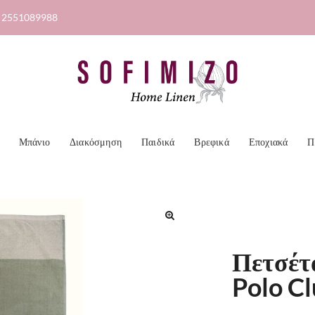
2551089988
Μπάνιο
Διακόσμηση
Παιδικά
Βρεφικά
Εποχιακά
Π
🔍
Πετσέτ
Polo C