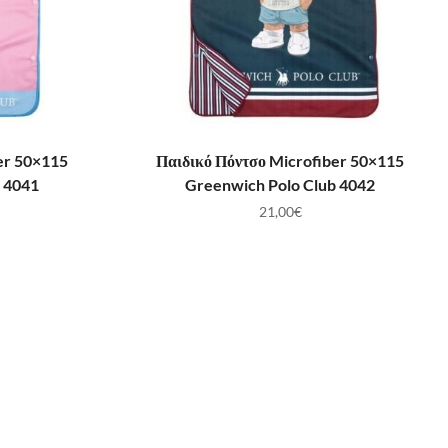
ΛΆΘΙ
ΠΡΟΣΘΉΚΗ ΣΤΟ ΚΑΛΆΘΙ
er 50×115
Παιδικό Πόντσο Microfiber 50×115
 4041
Greenwich Polo Club 4042
21,00
€