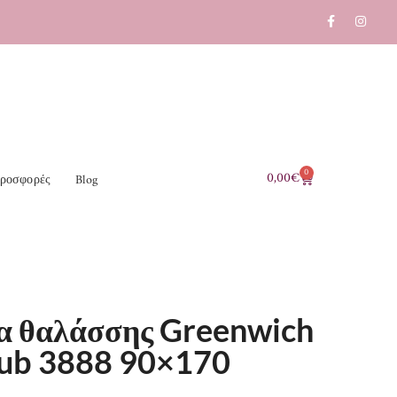
0
0,00
€
ροσφορές
Blog
α θαλάσσης Greenwich
lub 3888 90×170