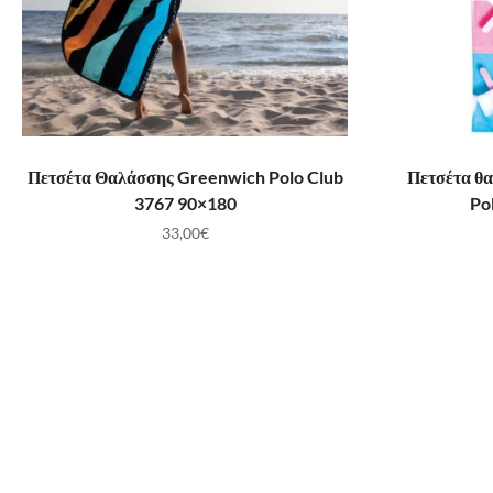
ΠΡΟΣΘΉΚΗ ΣΤΟ ΚΑΛΆΘΙ
ΠΡ
Πετσέτα Θαλάσσης Greenwich Polo Club
Πετσέτα θ
3767 90×180
Po
33,00
€