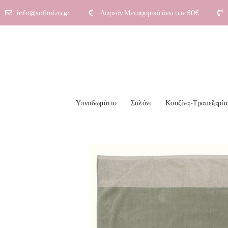
info@sofimizo.gr
Δωρεάν Μεταφορικά άνω των 50€​
Υπνοδωμάτιο
Σαλόνι
Κουζίνα-Τραπεζαρία