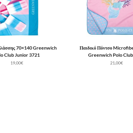
ΟΣΘΉΚΗ ΣΤΟ ΚΑΛΆΘΙ
ΠΡΟΣΘΉΚΗ ΣΤΟ ΚΑ
αλάσσης 70×140 Greenwich
Παιδικό Πόντσο Microfib
lo Club Junior 3721
Greenwich Polo Club
19,00
€
21,00
€