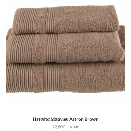
ΠΡΟΣΘΉΚΗ ΣΤΟ ΚΑΛΆΘΙ
Πετσέτα Μπάνιου Astron Brown
12,80
€
16,00
€