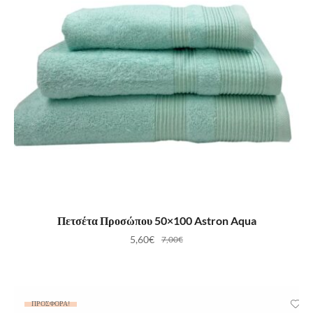
ΠΡΟΣΘΉΚΗ ΣΤΟ ΚΑΛΆΘΙ
Πετσέτα Προσώπου 50×100 Astron Aqua
5,60
€
7,00
€
ΠΡΟΣΦΟΡΆ!