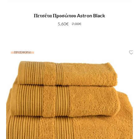
ΠΡΟΣΘΉΚΗ ΣΤΟ ΚΑΛΆΘΙ
Πετσέτα Προσώπου Astron Black
5,60
€
7,00
€
ΠΡΟΣΦΟΡΆ!