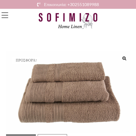
Επικοινωνία: +302551089988
ΠΡΟΣΦΟΡΆ!