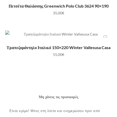
ΠΡΟΣΘΉΚΗ ΣΤΟ ΚΑΛΆΘΙ
Πετσέτα Θαλάσσης Greenwich Polo Club 3624 90×190
35,00
€
ΠΡΟΣΘΉΚΗ ΣΤΟ ΚΑΛΆΘΙ
Τραπεζομάντηλο Ιταλικό 150×220 Winter Vallesusa Casa
55,00
€
Μη χάνεις τις προσφορές
Είναι κρίμα!
Μπες στη λίστα και ενημερώσου πριν από