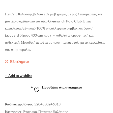
Πετσέτα θαλάσσης βελουτέ σε μωβ χρώμα, με ροζ λεπτομέρειες και
μοντέρνο σχέδιο από τον οίκο Greenwich Polo Club. Είναι
κατασκευασμένη από 100% υποαλλεργικό βαμβάκι σε ύφανση
jacquard βάρους 400gsm που την καθιστά απορροφητική και
ανθεκτική. Μοναδική πετσέτα με ποιότητα και στυλ για τις εμφανίσεις
σας στην παραλία.
Εξαντλημένο
Add to wishlist
Προσθήκη στα αγαπημένα
Κωδικός προϊόντος:
5204850246013
Κατηγορίες:
Εποχιακά
,
Πετσέτες Θαλάσσης