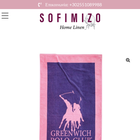
Επικοινωνία: +302551089988
🔍