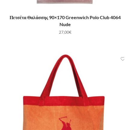
ΠΡΟΣΘΉΚΗ ΣΤΟ ΚΑΛΆΘΙ
Πετσέτα Θαλάσσης 90×170 Greenwich Polo Club 4064
Nude
27,00
€