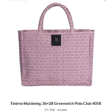
ΠΡΟΣΘΉΚΗ ΣΤΟ ΚΑΛΆΘΙ
Τσάντα Θαλάσσης 36×28 Greenwich Polo Club 4058
55,20
€
69,00
€