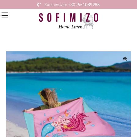
Επικοινωνία: +302551089988