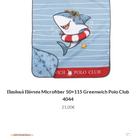
ΠΡΟΣΘΉΚΗ ΣΤΟ ΚΑΛΆΘΙ
Παιδικό Πόντσο Microfiber 50×115 Greenwich Polo Club
4044
21,00
€
ΠΡΟΣΦΟΡΆ!